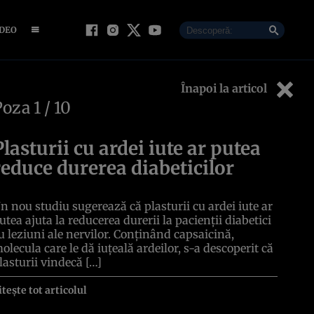
IDEO
Înapoi la articol
Poza
1
/ 10
Plasturii cu ardei iute ar putea
reduce durerea diabeticilor
n nou studiu sugerează că plasturii cu ardei iute ar
utea ajuta la reducerea durerii la pacienții diabetici
u leziuni ale nervilor. Conținând capsaicină,
olecula care le dă iuțeală ardeilor, s-a descoperit că
lasturii vindecă […]
itește tot articolul