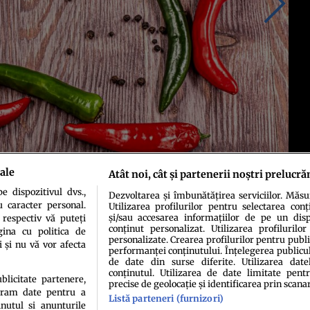
ale
Atât noi, cât și partenerii noștri prelucră
 dispozitivul dvs.,
Dezvoltarea și îmbunătățirea serviciilor. Măs
u caracter personal.
Utilizarea profilurilor pentru selectarea conț
și/sau accesarea informațiilor de pe un dispo
 respectiv vă puteți
conținut personalizat. Utilizarea profilurilor
ina cu politica de
personalizate. Crearea profilurilor pentru publ
i și nu vă vor afecta
performanței conținutului. Înțelegerea publiculu
de date din surse diferite. Utilizarea date
conținutul. Utilizarea de date limitate pentr
ublicitate partenere,
precise de geolocație și identificarea prin scana
ucram date pentru a
Listă parteneri (furnizori)
idenţialitate
Politica de cookies
Termeni şi condiţii
Echipa redacțională
Conta
nutul si anunturile