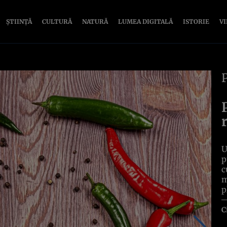
ȘTIINȚĂ
CULTURĂ
NATURĂ
LUMEA DIGITALĂ
ISTORIE
V
U
p
c
m
p
C