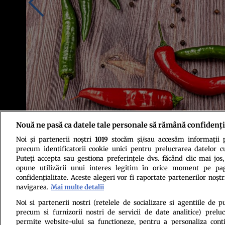
Nouă ne pasă ca datele tale personale să rămână confidenți
Noi și partenerii noștri
1019
stocăm și/sau accesăm informații pe
Foto: Shutterstock
precum identificatorii cookie unici pentru prelucrarea datelor c
Puteți accepta sau gestiona preferințele dvs. făcând clic mai jos,
opune utilizării unui interes legitim în orice moment pe pag
confidențialitate. Aceste alegeri vor fi raportate partenerilor noștr
navigarea.
Mai multe detalii
Noi si partenerii nostri (retelele de socializare si agentiile de p
precum si furnizorii nostri de servicii de date analitice) prel
Politica de conf
permite website-ului sa functioneze, pentru a personaliza conti