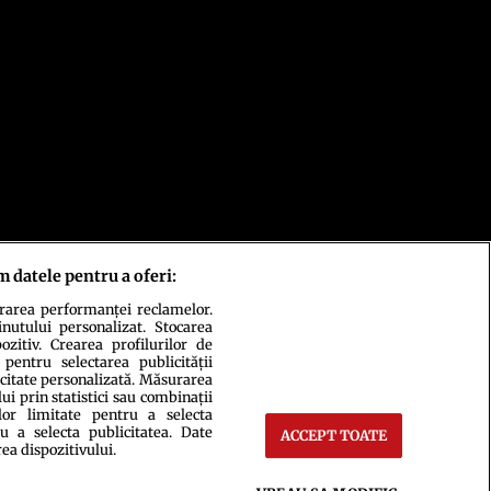
m datele pentru a oferi:
urarea performanței reclamelor.
inutului personalizat. Stocarea
zitiv. Crearea profilurilor de
 pentru selectarea publicității
icitate personalizată. Măsurarea
i prin statistici sau combinații
lor limitate pentru a selecta
u a selecta publicitatea. Date
ACCEPT TOATE
rea dispozitivului.
ct
Setări Cookies