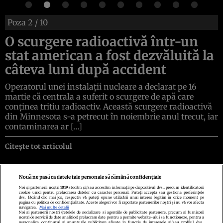
Poza
2
/ 10
O scurgere radioactivă într-un
stat american a fost dezvăluită la
câteva luni după accident
Operatorul unei instalații nucleare a declarat pe 16
martie că centrala a suferit o scurgere de apă care
conținea tritiu radioactiv. Această scurgere radioactivă
din Minnesota s-a petrecut în noiembrie anul trecut, iar
contaminarea ar […]
Citește tot articolul
Nouă ne pasă ca datele tale personale să rămână confidențiale
Noi și partenerii noștri
1019
stocăm și/sau accesăm informații pe dispozitivul dvs., precum identificatorii
cookie unici pentru prelucrarea datelor cu caracter personal. Puteți accepta sau gestiona preferințele
Politica de confidenţialitate
Politica de cookies
Termeni şi condiţii
dvs. făcând clic mai jos, respectiv vă puteți opune utilizării unui interes legitim în orice moment pe
Echipa redacțională
Contact
Setări Cookies
pagina cu politica de confidențialitate. Aceste alegeri vor fi raportate partenerilor noștri și nu vă vor afecta
navigarea.
Mai multe detalii
Noi si partenerii nostri (retelele de socializare si agentiile de publicitate partenere, precum si furnizorii
nostri de servicii de date analitice) prelucram date pentru a permite website-ului sa functioneze, pentru a
personaliza continutul si anunturile publicitare afisate in functie de interesele si/sau profilul dvs.,