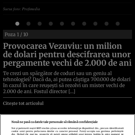
Sursa foto: Profimedia
Poza
1
/ 10
Provocarea Vezuviu: un milion
de dolari pentru descifrarea unor
pergamente vechi de 2.000 de ani
Te crezi un spărgător de coduri sau un geniu al
tehnologiei? Dacă da, ai putea câștiga 700.000 de dolari
în cazul în care reușești să rezolvi un mister vechi de
2.000 de ani. Fostul director […]
Citește tot articolul
Nouă ne pasă ca datele tale personale să rămână confidențiale
Noi și partenerii noștri
1017
stocăm și/sau accesăm informații pe dispozitivul dvs., precum identificatorii
cookie unici pentru prelucrarea datelor cu caracter personal. Puteți accepta sau gestiona preferințele
Politica de confidenţialitate
Politica de cookies
Termeni şi condiţii
dvs. făcând clic mai jos, respectiv vă puteți opune utilizării unui interes legitim în orice moment pe