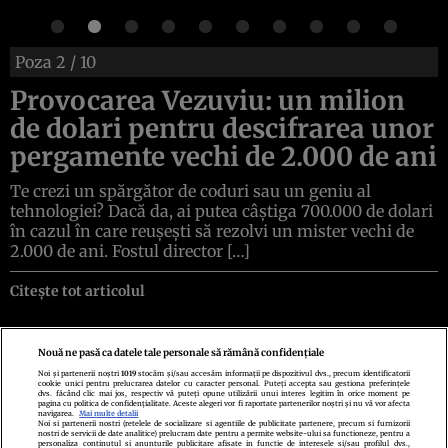
Poza
2
/ 10
Provocarea Vezuviu: un milion
de dolari pentru descifrarea unor
pergamente vechi de 2.000 de ani
Te crezi un spărgător de coduri sau un geniu al
tehnologiei? Dacă da, ai putea câștiga 700.000 de dolari
în cazul în care reușești să rezolvi un mister vechi de
2.000 de ani. Fostul director […]
Citește tot articolul
Nouă ne pasă ca datele tale personale să rămână confidențiale
Noi și partenerii noștri
1019
stocăm și/sau accesăm informații pe dispozitivul dvs., precum identificatorii
cookie unici pentru prelucrarea datelor cu caracter personal. Puteți accepta sau gestiona preferințele
Politica de confidenţialitate
Politica de cookies
Termeni şi condiţii
dvs. făcând clic mai jos, respectiv vă puteți opune utilizării unui interes legitim în orice moment pe
Echipa redacțională
Contact
Setări Cookies
pagina cu politica de confidențialitate. Aceste alegeri vor fi raportate partenerilor noștri și nu vă vor afecta
navigarea.
Mai multe detalii
Noi si partenerii nostri (retelele de socializare si agentiile de publicitate partenere, precum si furnizorii
nostri de servicii de date analitice) prelucram date pentru a permite website-ului sa functioneze, pentru a
personaliza continutul si anunturile publicitare afisate in functie de interesele si/sau profilul dvs.,