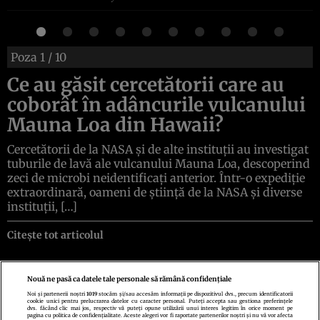
Poza
1
/ 10
Ce au găsit cercetătorii care au
coborât în adâncurile vulcanului
Mauna Loa din Hawaii?
Cercetătorii de la NASA și de alte instituții au investigat
tuburile de lavă ale vulcanului Mauna Loa, descoperind
zeci de microbi neidentificați anterior. Într-o expediție
extraordinară, oameni de știință de la NASA și diverse
instituții, […]
Citește tot articolul
Nouă ne pasă ca datele tale personale să rămână confidențiale
Noi și partenerii noștri
1019
stocăm și/sau accesăm informații pe dispozitivul dvs., precum identificatorii
cookie unici pentru prelucrarea datelor cu caracter personal. Puteți accepta sau gestiona preferințele
Politica de confidenţialitate
Politica de cookies
Termeni şi condiţii
dvs. făcând clic mai jos, respectiv vă puteți opune utilizării unui interes legitim în orice moment pe
Echipa redacțională
Contact
Setări Cookies
pagina cu politica de confidențialitate. Aceste alegeri vor fi raportate partenerilor noștri și nu vă vor afecta