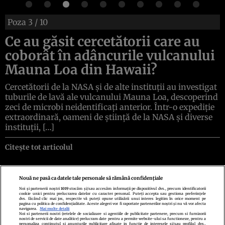
Poza
3
/ 10
Ce au găsit cercetătorii care au
coborât în adâncurile vulcanului
Mauna Loa din Hawaii?
Cercetătorii de la NASA și de alte instituții au investigat
tuburile de lavă ale vulcanului Mauna Loa, descoperind
zeci de microbi neidentificați anterior. Într-o expediție
extraordinară, oameni de știință de la NASA și diverse
instituții, […]
Citește tot articolul
Nouă ne pasă ca datele tale personale să rămână confidențiale
Noi și partenerii noștri
1019
stocăm și/sau accesăm informații pe dispozitivul dvs., precum identificatorii
cookie unici pentru prelucrarea datelor cu caracter personal. Puteți accepta sau gestiona preferințele
Politica de confidenţialitate
Politica de cookies
Termeni şi condiţii
dvs. făcând clic mai jos, respectiv vă puteți opune utilizării unui interes legitim în orice moment pe
Echipa redacțională
Contact
Setări Cookies
pagina cu politica de confidențialitate. Aceste alegeri vor fi raportate partenerilor noștri și nu vă vor afecta
navigarea.
Mai multe detalii
Noi si partenerii nostri (retelele de socializare si agentiile de publicitate partenere, precum si furnizorii
nostri de servicii de date analitice) prelucram date pentru a permite website-ului sa functioneze, pentru a
personaliza continutul si anunturile publicitare afisate in functie de interesele si/sau profilul dvs.,