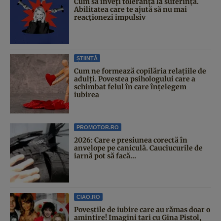
Cum să înveți toleranța la suferință.
Abilitatea care te ajută să nu mai
reacționezi impulsiv
ȘTIINȚĂ
Cum ne formează copilăria relațiile de
adulți. Povestea psihologului care a
schimbat felul în care înțelegem
iubirea
PROMOTOR.RO
2026: Care e presiunea corectă în
anvelope pe caniculă. Cauciucurile de
iarnă pot să facă...
CIAO.RO
Poveştile de iubire care au rămas doar o
amintire! Imagini tari cu Gina Pistol,