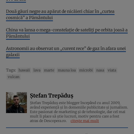
Două găuri negre au apărut de nicăieri chiar în „curtea
cosmică” a Pământului
China va lansa o mega-constelație de sateliți pe orbita joasă a
Pământului
Astronomii au observat un „curent rece” de gaz în afara unei
galaxii
Tags:
hawaii
lava
marte
mauna loa
microbi
nasa
viata
vulcan
Ștefan Trepăduș
Ștefan Trepăduș este blogger începând cu anul 2009,
având experiență și în domeniile publicitate și jurnalism.
Este pasionat de marketing și de tehnologie, dar cel mai
mult îi place să știe lucruri, motiv pentru care a fost
atras de Descopera.ro.
citește mai mult