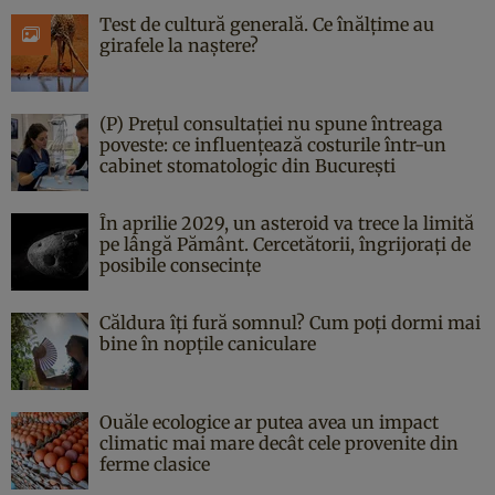
Test de cultură generală. Ce înălțime au
girafele la naștere?
(P) Prețul consultației nu spune întreaga
poveste: ce influențează costurile într-un
cabinet stomatologic din București
În aprilie 2029, un asteroid va trece la limită
pe lângă Pământ. Cercetătorii, îngrijorați de
posibile consecințe
Căldura îți fură somnul? Cum poți dormi mai
bine în nopțile caniculare
Ouăle ecologice ar putea avea un impact
climatic mai mare decât cele provenite din
ferme clasice