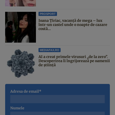
PROSPORT
Ioana Țiriac, vacanță de mega – lux
într-un castel unde o noapte de cazare
costă...
MEDIAFAX.RO
AI a creat primele virusuri „de la zero”.
Descoperirea îi îngrijorează pe oamenii
de știință
Adresa de email*
Numele