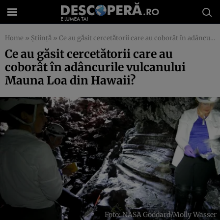
Home
»
Știință
»
Ce au găsit cercetătorii care au coborât în adâncurile vulcanului Mauna Loa din Hawaii?
Ce au găsit cercetătorii care au
coborât în adâncurile vulcanului
Mauna Loa din Hawaii?
Foto: NASA Goddard/Molly Wasser