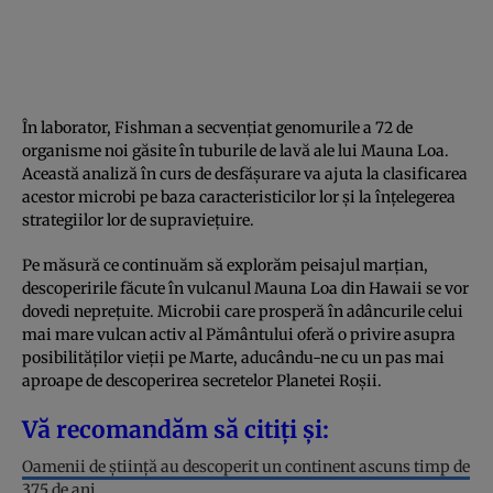
În laborator, Fishman a secvențiat genomurile a 72 de
organisme noi găsite în tuburile de lavă ale lui Mauna Loa.
Această analiză în curs de desfășurare va ajuta la clasificarea
acestor microbi pe baza caracteristicilor lor și la înțelegerea
strategiilor lor de supraviețuire.
Pe măsură ce continuăm să explorăm peisajul marțian,
descoperirile făcute în vulcanul Mauna Loa din Hawaii se vor
dovedi neprețuite. Microbii care prosperă în adâncurile celui
mai mare vulcan activ al Pământului oferă o privire asupra
posibilităților vieții pe Marte, aducându-ne cu un pas mai
aproape de descoperirea secretelor Planetei Roșii.
Vă recomandăm să citiți și:
Oamenii de știință au descoperit un continent ascuns timp de
375 de ani