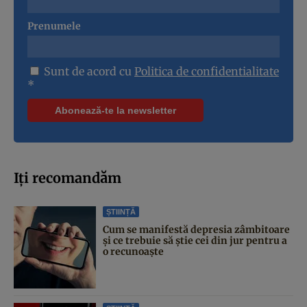
Prenumele
Sunt de acord cu
Politica de confidentialitate
*
Iți recomandăm
ȘTIINȚĂ
Cum se manifestă depresia zâmbitoare
și ce trebuie să știe cei din jur pentru a
o recunoaște