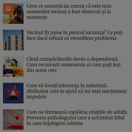
Ceva ce savanții au crezut că este unic
oamenilor tocmai a fost observat și la
maimuțe
Vecinul îți pune în pericol locuința? Ce poți
face dacă refuză să remedieze problema
Când cumpărăturile devin o dependență.
Cum recunoști oniomania și cum poți ieși
din acest cerc
Cum să înveți toleranța la suferință.
Abilitatea care te ajută să nu mai reacționezi
impulsiv
Cum ne formează copilăria relațiile de adulți.
Povestea psihologului care a schimbat felul
în care înțelegem iubirea