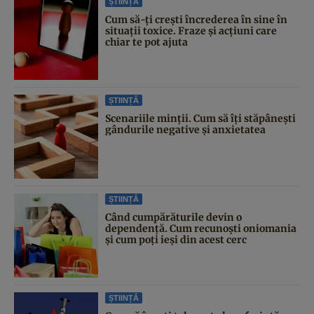
ȘTIINȚĂ
Cum să-ți crești încrederea în sine în
situații toxice. Fraze și acțiuni care
chiar te pot ajuta
ȘTIINȚĂ
Scenariile minții. Cum să îți stăpânești
gândurile negative și anxietatea
ȘTIINȚĂ
Când cumpărăturile devin o
dependență. Cum recunoști oniomania
și cum poți ieși din acest cerc
ȘTIINȚĂ