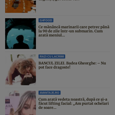
G4FOOD
Ce mănâncă marinarii care petrec până
la 90 de zile într-un submarin. Cum
arată meniul...
RAZI CU LACRIMI
BANCUL ZILEI. Badea Gheorghe: – Nu
pot face dragoste!
AVANTAJE.RO
Cum arată vedeta noastră, după ce și-a
făcut lifting facial: „Am purtat ochelari
de soare...