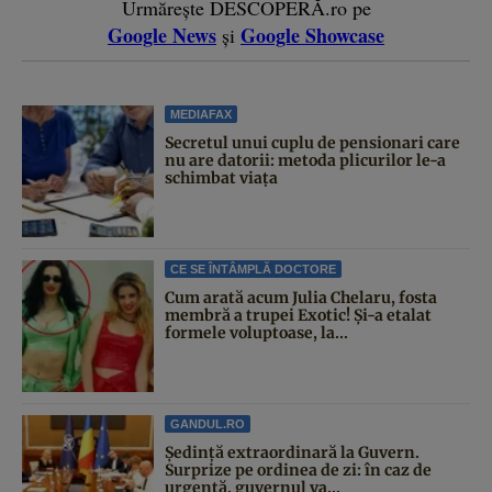
Urmărește DESCOPERĂ.ro pe
Google News
Google Showcase
și
MEDIAFAX
Secretul unui cuplu de pensionari care
nu are datorii: metoda plicurilor le-a
schimbat viața
CE SE ÎNTÂMPLĂ DOCTORE
Cum arată acum Julia Chelaru, fosta
membră a trupei Exotic! Și-a etalat
formele voluptoase, la...
GANDUL.RO
Şedinţă extraordinară la Guvern.
Surprize pe ordinea de zi: în caz de
urgență, guvernul va...