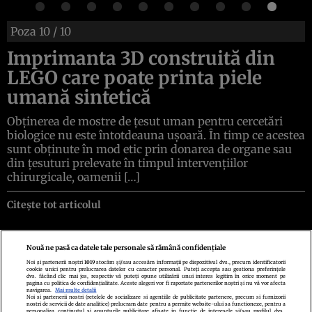
Poza
10
/ 10
Imprimanta 3D construită din
LEGO care poate printa piele
umană sintetică
Obținerea de mostre de țesut uman pentru cercetări
biologice nu este întotdeauna ușoară. În timp ce acestea
sunt obținute în mod etic prin donarea de organe sau
din țesuturi prelevate în timpul intervențiilor
chirurgicale, oamenii […]
Citește tot articolul
Nouă ne pasă ca datele tale personale să rămână confidențiale
Noi și partenerii noștri
1019
stocăm și/sau accesăm informații pe dispozitivul dvs., precum identificatorii
cookie unici pentru prelucrarea datelor cu caracter personal. Puteți accepta sau gestiona preferințele
Politica de confidenţialitate
Politica de cookies
Termeni şi condiţii
dvs. făcând clic mai jos, respectiv vă puteți opune utilizării unui interes legitim în orice moment pe
Echipa redacțională
Contact
Setări Cookies
pagina cu politica de confidențialitate. Aceste alegeri vor fi raportate partenerilor noștri și nu vă vor afecta
navigarea.
Mai multe detalii
Noi si partenerii nostri (retelele de socializare si agentiile de publicitate partenere, precum si furnizorii
nostri de servicii de date analitice) prelucram date pentru a permite website-ului sa functioneze, pentru a
personaliza continutul si anunturile publicitare afisate in functie de interesele si/sau profilul dvs.,