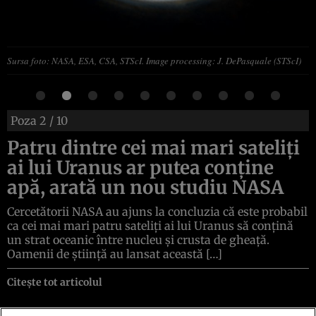
Sursa foto: NASA, ESA, CSA, STScI. Image processing: J. DePasquale (STScI)
Poza
2
/ 10
Patru dintre cei mai mari sateliți
ai lui Uranus ar putea conține
apă, arată un nou studiu NASA
Cercetătorii NASA au ajuns la concluzia că este probabil
ca cei mai mari patru sateliți ai lui Uranus să conțină
un strat oceanic între nucleu și crusta de gheață.
Oamenii de știință au lansat această […]
Citește tot articolul