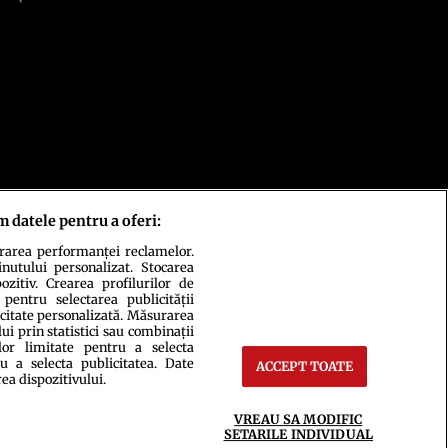
m datele pentru a oferi:
urarea performanței reclamelor.
inutului personalizat. Stocarea
zitiv. Crearea profilurilor de
 pentru selectarea publicității
icitate personalizată. Măsurarea
i prin statistici sau combinații
lor limitate pentru a selecta
u a selecta publicitatea. Date
ACCEPT TOATE
rea dispozitivului.
ct
Setări Cookies
VREAU SA MODIFIC
SETARILE INDIVIDUAL