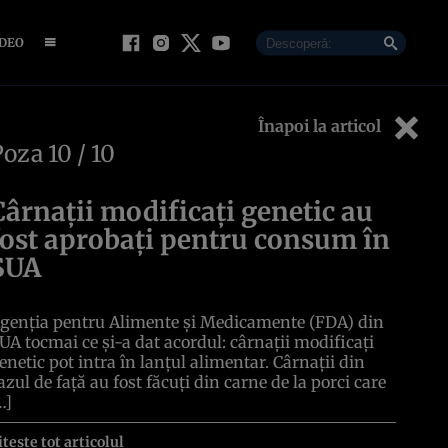
IDEO
Înapoi la articol
Poza
10
/ 10
Cârnații modificați genetic au
fost aprobați pentru consum în
SUA
genția pentru Alimente și Medicamente (FDA) din
UA tocmai ce și-a dat acordul: cârnații modificați
enetic pot intra în lanțul alimentar. Cârnații din
azul de față au fost făcuți din carne de la porci care
…]
itește tot articolul