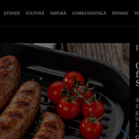
ȘTIINȚĂ
CULTURĂ
NATURĂ
LUMEA DIGITALĂ
ISTORIE
V
A
S
g
c
[
C