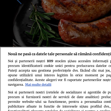
Nouă ne pasă ca datele tale personale să rămână confidenți
Noi și partenerii noștri
1019
stocăm și/sau accesăm informații pe
Foto: Shutterstock
precum identificatorii cookie unici pentru prelucrarea datelor c
Puteți accepta sau gestiona preferințele dvs. făcând clic mai jos,
opune utilizării unui interes legitim în orice moment pe pag
confidențialitate. Aceste alegeri vor fi raportate partenerilor noștr
navigarea.
Mai multe detalii
Noi si partenerii nostri (retelele de socializare si agentiile de p
precum si furnizorii nostri de servicii de date analitice) prel
Politica de conf
permite website-ului sa functioneze, pentru a personaliza conti
publicitare afisate in functie de interesele si/sau profilul dvs