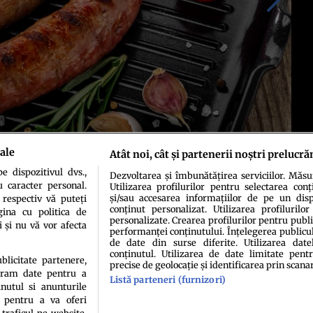
ale
Atât noi, cât și partenerii noștri prelucră
 dispozitivul dvs.,
Dezvoltarea și îmbunătățirea serviciilor. Măs
u caracter personal.
Utilizarea profilurilor pentru selectarea conț
și/sau accesarea informațiilor de pe un dispo
 respectiv vă puteți
conținut personalizat. Utilizarea profilurilor
ina cu politica de
personalizate. Crearea profilurilor pentru publ
i și nu vă vor afecta
performanței conținutului. Înțelegerea publiculu
de date din surse diferite. Utilizarea date
conținutul. Utilizarea de date limitate pentr
ublicitate partenere,
precise de geolocație și identificarea prin scana
ucram date pentru a
Listă parteneri (furnizori)
idenţialitate
Politica de cookies
Termeni şi condiţii
Echipa redacțională
Conta
nutul si anunturile
., pentru a va oferi