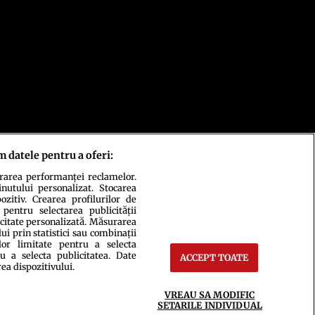
m datele pentru a oferi:
urarea performanței reclamelor.
inutului personalizat. Stocarea
zitiv. Crearea profilurilor de
 pentru selectarea publicității
icitate personalizată. Măsurarea
i prin statistici sau combinații
lor limitate pentru a selecta
u a selecta publicitatea. Date
ACCEPT TOATE
rea dispozitivului.
ct
Setări Cookies
VREAU SA MODIFIC
SETARILE INDIVIDUAL