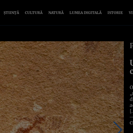
ȘTIINȚĂ
CULTURĂ
NATURĂ
LUMEA DIGITALĂ
ISTORIE
V
O
„
d
a
[
C