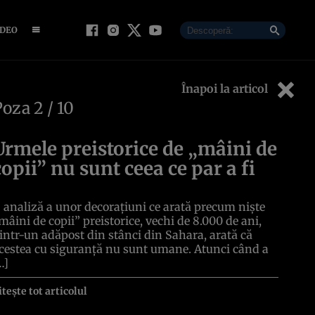
IDEO
Înapoi la articol
Poza
2
/ 10
Urmele preistorice de „mâini de
copii” nu sunt ceea ce par a fi
 analiză a unor decorațiuni ce arată precum niște
mâini de copii” preistorice, vechi de 8.000 de ani,
intr-un adăpost din stânci din Sahara, arată că
cestea cu siguranță nu sunt umane. Atunci când a
…]
itește tot articolul