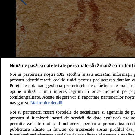
Nouă ne pasă ca datele tale personale să rămână confidenți
Noi și partenerii noștri
1017
stocăm și/sau accesăm informații pe
Foto: Profimedia
precum identificatorii cookie unici pentru prelucrarea datelor c
Puteți accepta sau gestiona preferințele dvs. făcând clic mai jos,
opune utilizării unui interes legitim în orice moment pe pag
confidențialitate. Aceste alegeri vor fi raportate partenerilor noștr
navigarea.
Mai multe detalii
Noi si partenerii nostri (retelele de socializare si agentiile de p
precum si furnizorii nostri de servicii de date analitice) prel
Politica de conf
permite website-ului sa functioneze, pentru a personaliza conti
publicitare afisate in functie de interesele si/sau profilul dvs