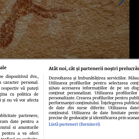
ale
Atât noi, cât și partenerii noștri prelucră
 dispozitivul dvs.,
Dezvoltarea și îmbunătățirea serviciilor. Măs
u caracter personal.
Utilizarea profilurilor pentru selectarea conț
și/sau accesarea informațiilor de pe un dispo
 respectiv vă puteți
conținut personalizat. Utilizarea profilurilor
ina cu politica de
personalizate. Crearea profilurilor pentru publ
i și nu vă vor afecta
performanței conținutului. Înțelegerea publiculu
de date din surse diferite. Utilizarea date
conținutul. Utilizarea de date limitate pentr
ublicitate partenere,
precise de geolocație și identificarea prin scana
ucram date pentru a
Listă parteneri (furnizori)
idenţialitate
Politica de cookies
Termeni şi condiţii
Echipa redacțională
Conta
nutul si anunturile
., pentru a va oferi