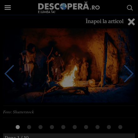
Înapoi la articol
Foto: Shutterstock
Poza
1
/ 10