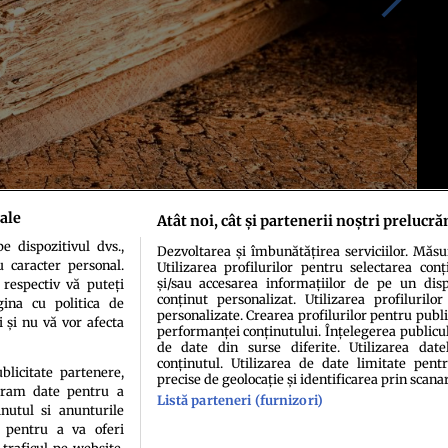
ale
Atât noi, cât și partenerii noștri prelucră
 dispozitivul dvs.,
Dezvoltarea și îmbunătățirea serviciilor. Măs
u caracter personal.
Utilizarea profilurilor pentru selectarea conț
și/sau accesarea informațiilor de pe un dispo
 respectiv vă puteți
conținut personalizat. Utilizarea profilurilor
ina cu politica de
personalizate. Crearea profilurilor pentru publ
i și nu vă vor afecta
performanței conținutului. Înțelegerea publiculu
de date din surse diferite. Utilizarea date
conținutul. Utilizarea de date limitate pentr
ublicitate partenere,
precise de geolocație și identificarea prin scana
ucram date pentru a
Listă parteneri (furnizori)
idenţialitate
Politica de cookies
Termeni şi condiţii
Echipa redacțională
Conta
nutul si anunturile
., pentru a va oferi