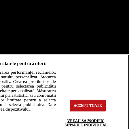
m datele pentru a oferi:
urarea performanței reclamelor.
inutului personalizat. Stocarea
zitiv. Crearea profilurilor de
 pentru selectarea publicității
icitate personalizată. Măsurarea
i prin statistici sau combinații
lor limitate pentru a selecta
u a selecta publicitatea. Date
ACCEPT TOATE
rea dispozitivului.
ct
Setări Cookies
VREAU SA MODIFIC
SETARILE INDIVIDUAL