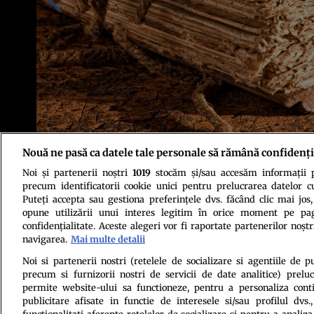
Nouă ne pasă ca datele tale personale să rămână confidenți
Noi și partenerii noștri
1019
stocăm și/sau accesăm informații pe
Sursa foto: Shutterstock
precum identificatorii cookie unici pentru prelucrarea datelor c
Puteți accepta sau gestiona preferințele dvs. făcând clic mai jos,
opune utilizării unui interes legitim în orice moment pe pag
confidențialitate. Aceste alegeri vor fi raportate partenerilor noștr
navigarea.
Mai multe detalii
Noi si partenerii nostri (retelele de socializare si agentiile de p
precum si furnizorii nostri de servicii de date analitice) prel
Politica de conf
permite website-ului sa functioneze, pentru a personaliza conti
publicitare afisate in functie de interesele si/sau profilul dvs