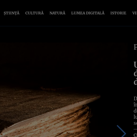
ȘTIINȚĂ
CULTURĂ
NATURĂ
LUMEA DIGITALĂ
ISTORIE
V
D
î
d
l
s
C