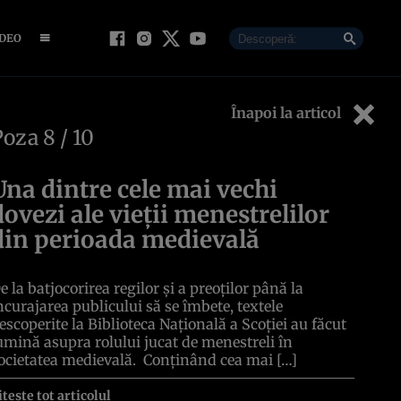
IDEO
Înapoi la articol
Poza
8
/ 10
Una dintre cele mai vechi
dovezi ale vieții menestrelilor
din perioada medievală
e la batjocorirea regilor și a preoților până la
ncurajarea publicului să se îmbete, textele
escoperite la Biblioteca Națională a Scoției au făcut
umină asupra rolului jucat de menestreli în
ocietatea medievală. Conținând cea mai […]
itește tot articolul