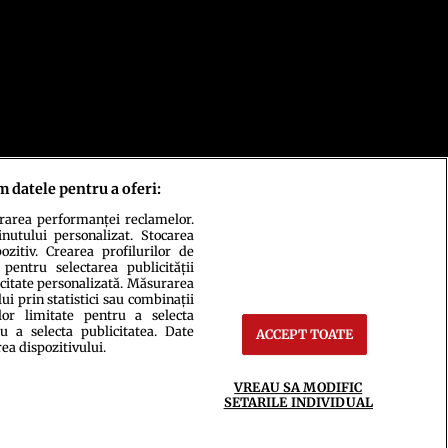
m datele pentru a oferi:
urarea performanței reclamelor.
inutului personalizat. Stocarea
zitiv. Crearea profilurilor de
 pentru selectarea publicității
icitate personalizată. Măsurarea
i prin statistici sau combinații
lor limitate pentru a selecta
u a selecta publicitatea. Date
ACCEPT TOATE
rea dispozitivului.
ct
Setări Cookies
VREAU SA MODIFIC
SETARILE INDIVIDUAL