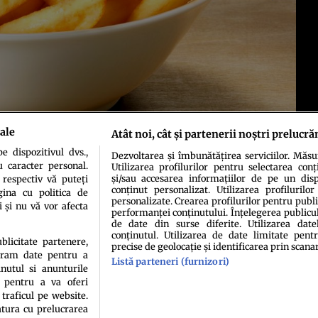
ale
Atât noi, cât și partenerii noștri prelucră
 dispozitivul dvs.,
Dezvoltarea și îmbunătățirea serviciilor. Măs
u caracter personal.
Utilizarea profilurilor pentru selectarea conț
și/sau accesarea informațiilor de pe un dispo
 respectiv vă puteți
conținut personalizat. Utilizarea profilurilor
ina cu politica de
personalizate. Crearea profilurilor pentru publ
i și nu vă vor afecta
performanței conținutului. Înțelegerea publiculu
de date din surse diferite. Utilizarea date
conținutul. Utilizarea de date limitate pentr
ublicitate partenere,
precise de geolocație și identificarea prin scana
ucram date pentru a
idenţialitate
Politica de cookies
Termeni şi condiţii
Echipa redacțională
Conta
Listă parteneri (furnizori)
nutul si anunturile
., pentru a va oferi
 traficul pe website.
atura cu prelucrarea