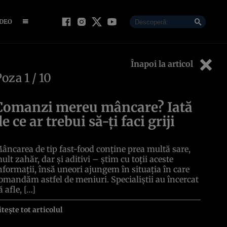
IDEO
Înapoi la articol
Poza
1
/ 10
Comanzi mereu mâncare? Iată
de ce ar trebui să-ți faci griji
âncarea de tip fast-food conține prea multă sare,
ult zahăr, dar și aditivi – știm cu toții aceste
nformații, însă uneori ajungem în situația în care
omandăm astfel de meniuri. Specialiștii au încercat
ă afle, […]
itește tot articolul