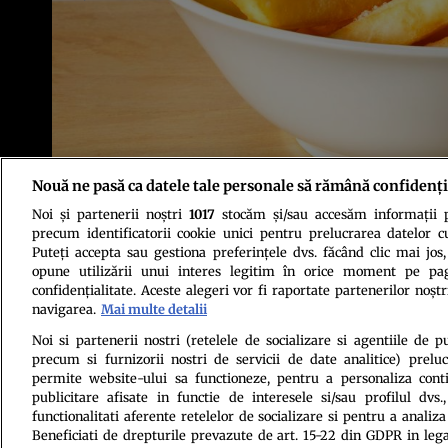
Nouă ne pasă ca datele tale personale să rămână confidenți
Noi și partenerii noștri
1017
stocăm și/sau accesăm informații pe
Foto: Shutterstock
precum identificatorii cookie unici pentru prelucrarea datelor c
Puteți accepta sau gestiona preferințele dvs. făcând clic mai jos,
opune utilizării unui interes legitim în orice moment pe pag
confidențialitate. Aceste alegeri vor fi raportate partenerilor noștr
navigarea.
Mai multe detalii
Noi si partenerii nostri (retelele de socializare si agentiile de p
precum si furnizorii nostri de servicii de date analitice) prel
Politica de conf
permite website-ului sa functioneze, pentru a personaliza conti
publicitare afisate in functie de interesele si/sau profilul dvs
functionalitati aferente retelelor de socializare si pentru a analiza
Beneficiati de drepturile prevazute de art. 15-22 din GDPR in leg