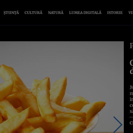
ȘTIINȚĂ
CULTURĂ
NATURĂ
LUMEA DIGITALĂ
ISTORIE
V
M
m
i
c
s
C