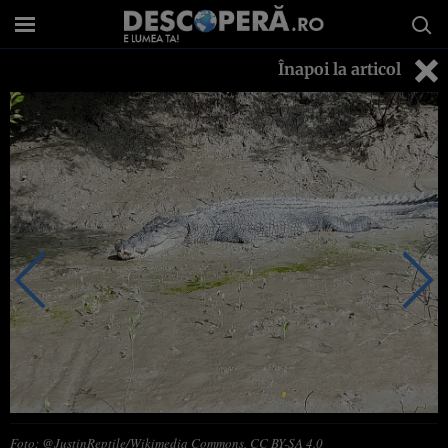
Înapoi la articol
Foto: @JustinReptile/Wikimedia Commons, CC BY-SA 4.0