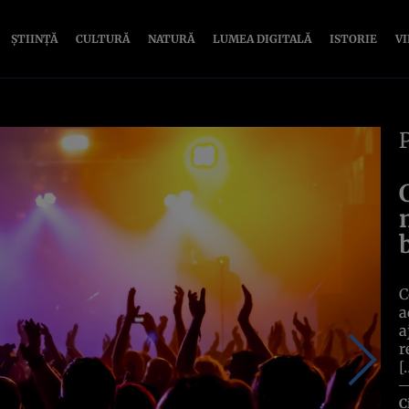
ȘTIINȚĂ
CULTURĂ
NATURĂ
LUMEA DIGITALĂ
ISTORIE
V
C
a
a
r
[
C