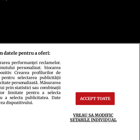
m datele pentru a oferi:
urarea performanței reclamelor.
inutului personalizat. Stocarea
zitiv. Crearea profilurilor de
 pentru selectarea publicității
icitate personalizată. Măsurarea
i prin statistici sau combinații
lor limitate pentru a selecta
u a selecta publicitatea. Date
ct
Setări Cookies
ACCEPT TOATE
rea dispozitivului.
VREAU SA MODIFIC
SETARILE INDIVIDUAL