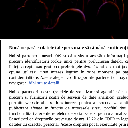
Nouă ne pasă ca datele tale personale să rămână confidenți
Foto: Shutterstock
Noi și partenerii noștri
1019
stocăm și/sau accesăm informații pe
precum identificatorii cookie unici pentru prelucrarea datelor c
Puteți accepta sau gestiona preferințele dvs. făcând clic mai jos,
opune utilizării unui interes legitim în orice moment pe pag
confidențialitate. Aceste alegeri vor fi raportate partenerilor noștr
navigarea.
Mai multe detalii
Politica de conf
Noi si partenerii nostri (retelele de socializare si agentiile de p
precum si furnizorii nostri de servicii de date analitice) prel
permite website-ului sa functioneze, pentru a personaliza conti
publicitare afisate in functie de interesele si/sau profilul dvs
functionalitati aferente retelelor de socializare si pentru a analiza
Beneficiati de drepturile prevazute de art. 15-22 din GDPR in leg
datelor cu caracter personal. Aceste drepturi pot fi exercitate prin