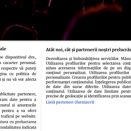
ale
Atât noi, cât și partenerii noștri prelucră
 dispozitivul dvs.,
Dezvoltarea și îmbunătățirea serviciilor. Măs
u caracter personal.
Utilizarea profilurilor pentru selectarea conț
și/sau accesarea informațiilor de pe un dispo
 respectiv vă puteți
conținut personalizat. Utilizarea profilurilor
ina cu politica de
personalizate. Crearea profilurilor pentru publ
i și nu vă vor afecta
performanței conținutului. Înțelegerea publiculu
de date din surse diferite. Utilizarea date
conținutul. Utilizarea de date limitate pentr
idenţialitate
Politica de cookies
Termeni şi condiţii
Echipa redacțională
Conta
ublicitate partenere,
precise de geolocație și identificarea prin scana
ucram date pentru a
Listă parteneri (furnizori)
nutul si anunturile
., pentru a va oferi
 traficul pe website.
atura cu prelucrarea
 modalitatea indicata