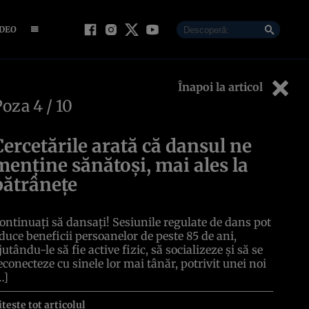
IDEO
Înapoi la articol
Poza
4
/ 10
Cercetările arată că dansul ne
menține sănătoși, mai ales la
bătrânețe
ontinuați să dansați! Sesiunile regulate de dans pot
duce beneficii persoanelor de peste 85 de ani,
jutându-le să fie active fizic, să socializeze și să se
econecteze cu sinele lor mai tânăr, potrivit unei noi
…]
itește tot articolul