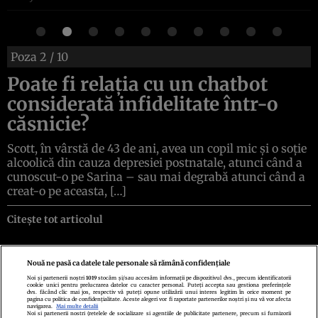
Poza
2
/ 10
Poate fi relația cu un chatbot
considerată infidelitate într-o
căsnicie?
Scott, în vârstă de 43 de ani, avea un copil mic și o soție
alcoolică din cauza depresiei postnatale, atunci când a
cunoscut-o pe Sarina – sau mai degrabă atunci când a
creat-o pe aceasta, […]
Citește tot articolul
Nouă ne pasă ca datele tale personale să rămână confidențiale
Noi și partenerii noștri
1019
stocăm și/sau accesăm informații pe dispozitivul dvs., precum identificatorii
cookie unici pentru prelucrarea datelor cu caracter personal. Puteți accepta sau gestiona preferințele
Politica de confidenţialitate
Politica de cookies
Termeni şi condiţii
dvs. făcând clic mai jos, respectiv vă puteți opune utilizării unui interes legitim în orice moment pe
Echipa redacțională
Contact
Setări Cookies
pagina cu politica de confidențialitate. Aceste alegeri vor fi raportate partenerilor noștri și nu vă vor afecta
navigarea.
Mai multe detalii
Noi si partenerii nostri (retelele de socializare si agentiile de publicitate partenere, precum si furnizorii