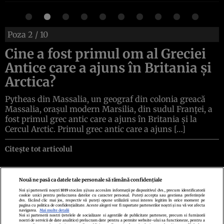
Poza
2
/ 10
Cine a fost primul om al Greciei
Antice care a ajuns în Britania și
Arctica?
Pytheas din Massalia, un geograf din colonia greacă
Massalia, orașul modern Marsilia, din sudul Franței, a
fost primul grec antic care a ajuns în Britania și la
Cercul Arctic. Primul grec antic care a ajuns […]
Citește tot articolul
Nouă ne pasă ca datele tale personale să rămână confidențiale
Noi și partenerii noștri
1019
stocăm și/sau accesăm informații pe dispozitivul dvs., precum identificatorii
cookie unici pentru prelucrarea datelor cu caracter personal. Puteți accepta sau gestiona preferințele
Politica de confidenţialitate
Politica de cookies
Termeni şi condiţii
dvs. făcând clic mai jos, respectiv vă puteți opune utilizării unui interes legitim în orice moment pe
Echipa redacțională
Contact
Setări Cookies
pagina cu politica de confidențialitate. Aceste alegeri vor fi raportate partenerilor noștri și nu vă vor afecta
navigarea.
Mai multe detalii
Noi si partenerii nostri (retelele de socializare si agentiile de publicitate partenere, precum si furnizorii
nostri de servicii de date analitice) prelucram date pentru a permite website-ului sa functioneze, pentru a