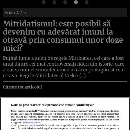
Poza
4
/ 5
Mitridatismul: este posibil să
devenim cu adevărat imuni la
otravă prin consumul unor doze
mici?
Puțină lume a auzit de regele Mitridates, cel care a fost
unul dintre cei mai controversați lideri din istorie, care
a dat și numele unui fenomen al cărui protagonist este
otrava. Regele Mitridates al VI-lea […]
Citește tot articolul
Nouă ne pasă ca datele tale personale să rămână confidențiale
Noi și partenerii noștri
1019
stocăm și/sau accesăm informații pe dispozitivul dvs., precum identificatorii
cookie unici pentru prelucrarea datelor cu caracter personal. Puteți accepta sau gestiona preferințele
Politica de confidenţialitate
Politica de cookies
Termeni şi condiţii
dvs. făcând clic mai jos, respectiv vă puteți opune utilizării unui interes legitim în orice moment pe
Echipa redacțională
Contact
Setări Cookies
pagina cu politica de confidențialitate. Aceste alegeri vor fi raportate partenerilor noștri și nu vă vor afecta
navigarea.
Mai multe detalii
Noi si partenerii nostri (retelele de socializare si agentiile de publicitate partenere, precum si furnizorii
nostri de servicii de date analitice) prelucram date pentru a permite website-ului sa functioneze, pentru a