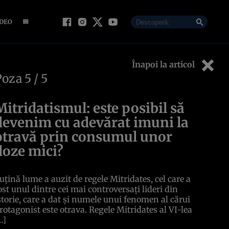
IDEO
Înapoi la articol
Poza
5
/ 5
Mitridatismul: este posibil să
devenim cu adevărat imuni la
otravă prin consumul unor
doze mici?
uțină lume a auzit de regele Mitridates, cel care a
ost unul dintre cei mai controversați lideri din
storie, care a dat și numele unui fenomen al cărui
rotagonist este otrava. Regele Mitridates al VI-lea
…]