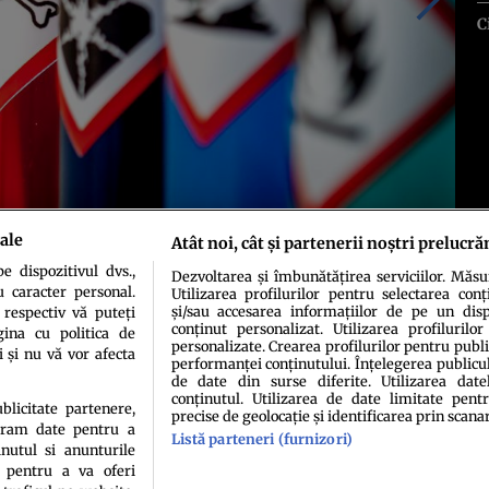
C
ale
Atât noi, cât și partenerii noștri prelucră
 dispozitivul dvs.,
Dezvoltarea și îmbunătățirea serviciilor. Măs
u caracter personal.
Utilizarea profilurilor pentru selectarea conț
și/sau accesarea informațiilor de pe un dispo
 respectiv vă puteți
conținut personalizat. Utilizarea profilurilor
ina cu politica de
personalizate. Crearea profilurilor pentru publ
i și nu vă vor afecta
performanței conținutului. Înțelegerea publiculu
de date din surse diferite. Utilizarea date
conținutul. Utilizarea de date limitate pentr
ublicitate partenere,
precise de geolocație și identificarea prin scana
ucram date pentru a
Listă parteneri (furnizori)
idenţialitate
Politica de cookies
Termeni şi condiţii
Echipa redacțională
Conta
nutul si anunturile
., pentru a va oferi