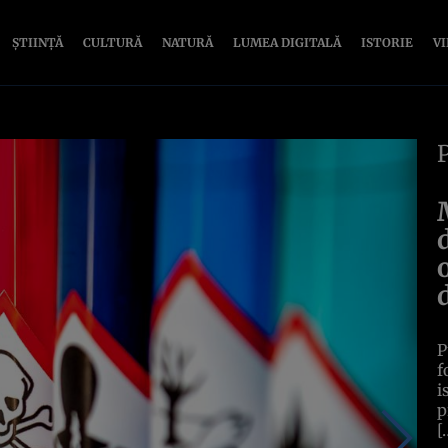
ȘTIINȚĂ
CULTURĂ
NATURĂ
LUMEA DIGITALĂ
ISTORIE
V
P
f
i
p
[