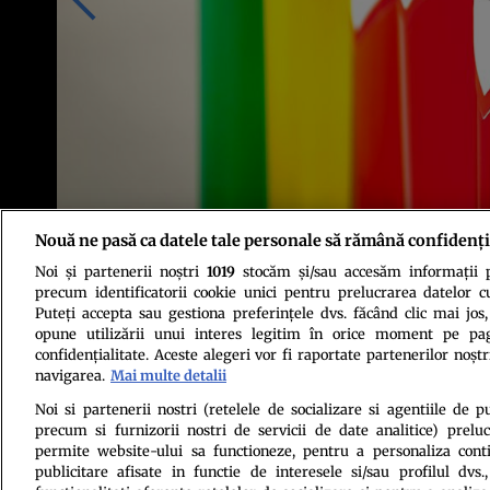
Nouă ne pasă ca datele tale personale să rămână confidenți
Noi și partenerii noștri
1019
stocăm și/sau accesăm informații pe
Sursa foto: Shutterstock
precum identificatorii cookie unici pentru prelucrarea datelor c
Puteți accepta sau gestiona preferințele dvs. făcând clic mai jos,
opune utilizării unui interes legitim în orice moment pe pag
confidențialitate. Aceste alegeri vor fi raportate partenerilor noștr
navigarea.
Mai multe detalii
Noi si partenerii nostri (retelele de socializare si agentiile de p
precum si furnizorii nostri de servicii de date analitice) prel
Politica de conf
permite website-ului sa functioneze, pentru a personaliza conti
publicitare afisate in functie de interesele si/sau profilul dvs