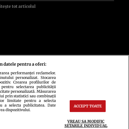
itește tot articolul
m datele pentru a oferi:
urarea performanței reclamelor.
inutului personalizat. Stocarea
zitiv. Crearea profilurilor de
 pentru selectarea publicității
icitate personalizată. Măsurarea
i prin statistici sau combinații
lor limitate pentru a selecta
u a selecta publicitatea. Date
ACCEPT TOATE
rea dispozitivului.
ct
Setări Cookies
VREAU SA MODIFIC
SETARILE INDIVIDUAL