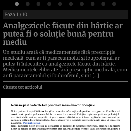
Poza
1
/ 10
Analgezicele făcute din hârtie ar
putea fi o soluție bună pentru
mediu
Un studiu arată că medicamentele fără prescripție
medicală, cum ar fi paracetamolul și ibuprofenul, ar
putea fi înlocuite cu analgezicele făcute din hârtie.
Medicamentele eliberate fără prescripție medicală, cum
ar fi paracetamolul și ibubrofenul, sunt […]
Citește tot articolul
Nouă ne pasă ca datele tale personale să rămână confidențiale
Noi și partenerii noștri
1019
stocăm și/sau accesăm informații pe dispozitivul dvs., precum identificatorii
cookie unici pentru prelucrarea datelor cu caracter personal. Puteți accepta sau gestiona preferințele
Politica de confidenţialitate
Politica de cookies
Termeni şi condiţii
dvs. făcând clic mai jos, respectiv vă puteți opune utilizării unui interes legitim în orice moment pe
Echipa redacțională
Contact
Setări Cookies
pagina cu politica de confidențialitate. Aceste alegeri vor fi raportate partenerilor noștri și nu vă vor afecta
navigarea.
Mai multe detalii
Noi si partenerii nostri (retelele de socializare si agentiile de publicitate partenere, precum si furnizorii
nostri de servicii de date analitice) prelucram date pentru a permite website-ului sa functioneze, pentru a