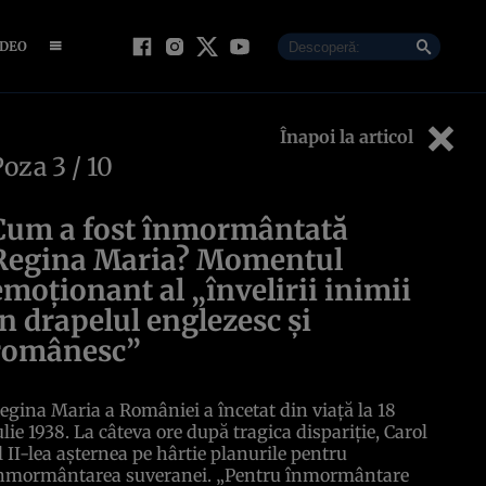
IDEO
Înapoi la articol
Poza
3
/ 10
Cum a fost înmormântată
Regina Maria? Momentul
emoționant al „învelirii inimii
în drapelul englezesc și
românesc”
egina Maria a României a încetat din viață la 18
ulie 1938. La câteva ore după tragica dispariție, Carol
l II-lea așternea pe hârtie planurile pentru
nmormântarea suveranei. „Pentru înmormântare