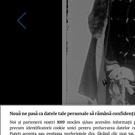
Nouă ne pasă ca datele tale personale să rămână confidenți
Noi și partenerii noștri
1019
stocăm și/sau accesăm informații pe
Sursa foto: Prin amabilitatea lui Dan Drăghicescu, producător asociat a
precum identificatorii cookie unici pentru prelucrarea datelor c
Puteți accepta sau gestiona preferințele dvs. făcând clic mai jos,