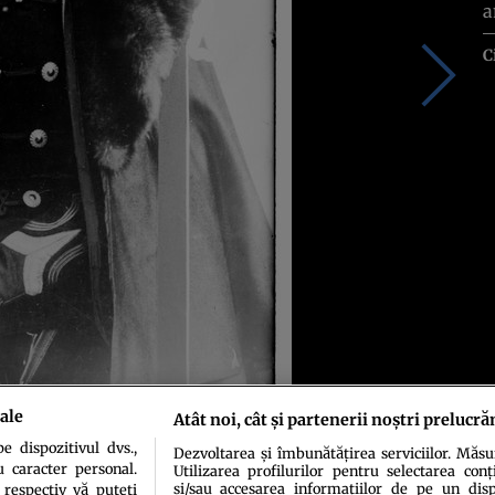
a
C
ale
Atât noi, cât și partenerii noștri prelucră
 dispozitivul dvs.,
Dezvoltarea și îmbunătățirea serviciilor. Măs
l filmului istoric „Maria, inima României”
u caracter personal.
Utilizarea profilurilor pentru selectarea conț
și/sau accesarea informațiilor de pe un dispo
 respectiv vă puteți