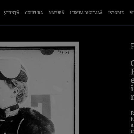
ȘTIINȚĂ
CULTURĂ
NATURĂ
LUMEA DIGITALĂ
ISTORIE
V
R
i
a
î