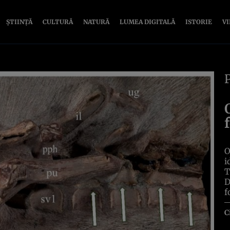
ȘTIINȚĂ
CULTURĂ
NATURĂ
LUMEA DIGITALĂ
ISTORIE
V
O
i
T
D
f
C