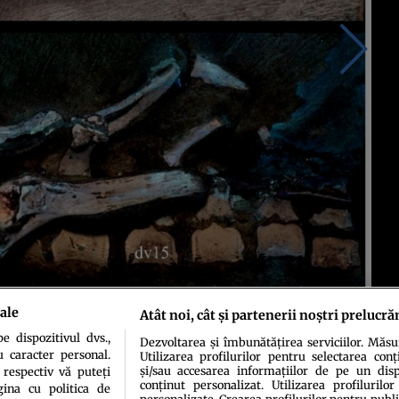
ale
Atât noi, cât și partenerii noștri prelucră
 dispozitivul dvs.,
Dezvoltarea și îmbunătățirea serviciilor. Măs
u caracter personal.
Utilizarea profilurilor pentru selectarea conț
și/sau accesarea informațiilor de pe un dispo
 respectiv vă puteți
conținut personalizat. Utilizarea profilurilor
ina cu politica de
personalizate. Crearea profilurilor pentru publ