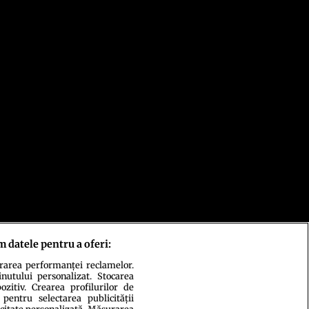
m datele pentru a oferi:
urarea performanței reclamelor.
inutului personalizat. Stocarea
zitiv. Crearea profilurilor de
 pentru selectarea publicității
icitate personalizată. Măsurarea