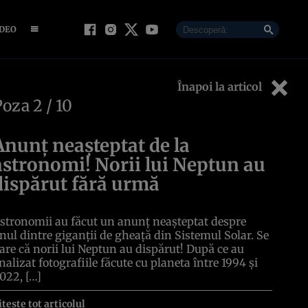
IDEO
Înapoi la articol
Poza
2
/ 10
Anunț neașteptat de la
astronomi! Norii lui Neptun au
dispărut fără urmă
stronomii au făcut un anunț neașteptat despre
nul dintre giganții de gheață din Sistemul Solar. Se
are că norii lui Neptun au dispărut! După ce au
nalizat fotografiile făcute cu planeta între 1994 și
022, […]
itește tot articolul