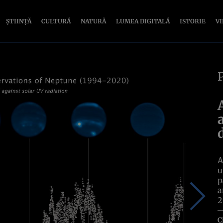
ȘTIINȚĂ
CULTURĂ
NATURĂ
LUMEA DIGITALĂ
ISTORIE
V
A
u
p
a
2
C