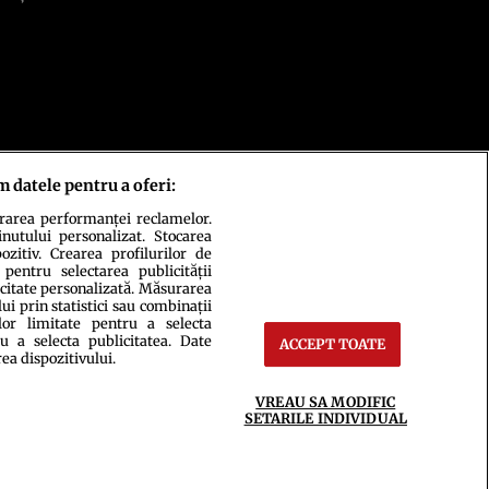
m datele pentru a oferi:
urarea performanței reclamelor.
inutului personalizat. Stocarea
zitiv. Crearea profilurilor de
 pentru selectarea publicității
icitate personalizată. Măsurarea
i prin statistici sau combinații
lor limitate pentru a selecta
u a selecta publicitatea. Date
ct
Setări Cookies
ACCEPT TOATE
rea dispozitivului.
VREAU SA MODIFIC
SETARILE INDIVIDUAL