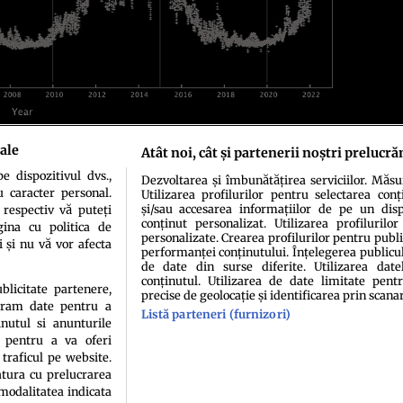
ale
Atât noi, cât și partenerii noștri prelucră
ter (UC Berkeley)
 dispozitivul dvs.,
Dezvoltarea și îmbunătățirea serviciilor. Măs
u caracter personal.
Utilizarea profilurilor pentru selectarea conț
și/sau accesarea informațiilor de pe un dispo
 respectiv vă puteți
conținut personalizat. Utilizarea profilurilor
ina cu politica de
personalizate. Crearea profilurilor pentru publ
i și nu vă vor afecta
performanței conținutului. Înțelegerea publiculu
de date din surse diferite. Utilizarea date
conținutul. Utilizarea de date limitate pentr
idenţialitate
Politica de cookies
Termeni şi condiţii
Echipa redacțională
Conta
ublicitate partenere,
precise de geolocație și identificarea prin scana
ucram date pentru a
Listă parteneri (furnizori)
nutul si anunturile
., pentru a va oferi
 traficul pe website.
atura cu prelucrarea
 modalitatea indicata