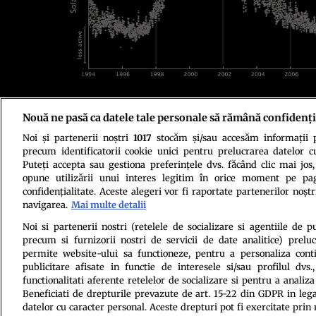
Nouă ne pasă ca datele tale personale să rămână confidenți
Credit foto: NASA, ESA, LASP, Erandi Chavez (UC Berkeley), Imke de Pa
Noi și partenerii noștri
1017
stocăm și/sau accesăm informații pe
precum identificatorii cookie unici pentru prelucrarea datelor c
Puteți accepta sau gestiona preferințele dvs. făcând clic mai jos,
opune utilizării unui interes legitim în orice moment pe pag
confidențialitate. Aceste alegeri vor fi raportate partenerilor noștr
navigarea.
Mai multe detalii
Politica de conf
Noi si partenerii nostri (retelele de socializare si agentiile de p
precum si furnizorii nostri de servicii de date analitice) prel
permite website-ului sa functioneze, pentru a personaliza conti
publicitare afisate in functie de interesele si/sau profilul dvs
functionalitati aferente retelelor de socializare si pentru a analiza
Beneficiati de drepturile prevazute de art. 15-22 din GDPR in leg
datelor cu caracter personal. Aceste drepturi pot fi exercitate prin