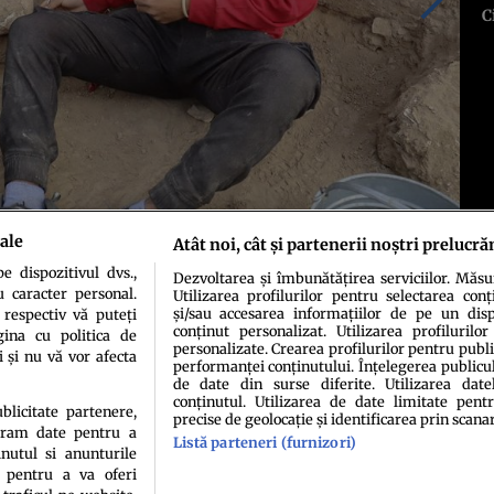
C
ale
Atât noi, cât și partenerii noștri prelucră
 dispozitivul dvs.,
Dezvoltarea și îmbunătățirea serviciilor. Măs
u caracter personal.
Utilizarea profilurilor pentru selectarea conț
și/sau accesarea informațiilor de pe un dispo
 respectiv vă puteți
conținut personalizat. Utilizarea profilurilor
ina cu politica de
personalizate. Crearea profilurilor pentru publ
i și nu vă vor afecta
performanței conținutului. Înțelegerea publiculu
de date din surse diferite. Utilizarea date
conținutul. Utilizarea de date limitate pentr
ublicitate partenere,
precise de geolocație și identificarea prin scana
ucram date pentru a
Listă parteneri (furnizori)
idenţialitate
Politica de cookies
Termeni şi condiţii
Echipa redacțională
Conta
nutul si anunturile
., pentru a va oferi