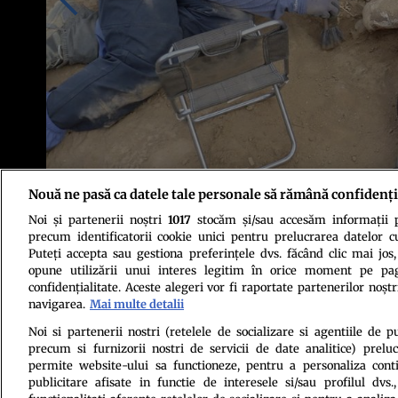
Nouă ne pasă ca datele tale personale să rămână confidenți
Noi și partenerii noștri
1017
stocăm și/sau accesăm informații pe
Foto: AFP Photo/Peruvian Ministry of Culture/Profimedia
precum identificatorii cookie unici pentru prelucrarea datelor c
Puteți accepta sau gestiona preferințele dvs. făcând clic mai jos,
opune utilizării unui interes legitim în orice moment pe pag
confidențialitate. Aceste alegeri vor fi raportate partenerilor noștr
navigarea.
Mai multe detalii
Noi si partenerii nostri (retelele de socializare si agentiile de p
precum si furnizorii nostri de servicii de date analitice) prel
Politica de conf
permite website-ului sa functioneze, pentru a personaliza conti
publicitare afisate in functie de interesele si/sau profilul dvs