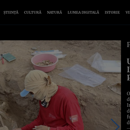
ȘTIINȚĂ
CULTURĂ
NATURĂ
LUMEA DIGITALĂ
ISTORIE
V
O
d
I
d
f
d