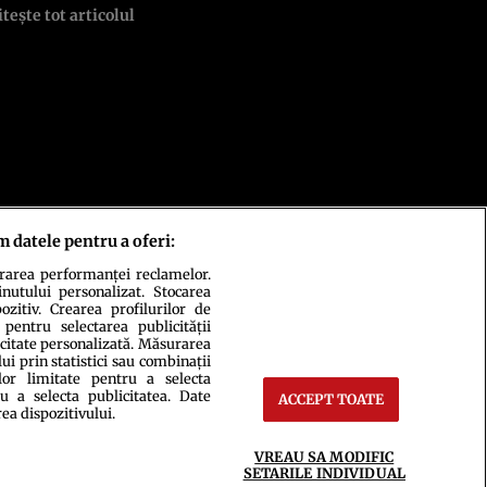
itește tot articolul
m datele pentru a oferi:
urarea performanței reclamelor.
inutului personalizat. Stocarea
zitiv. Crearea profilurilor de
 pentru selectarea publicității
icitate personalizată. Măsurarea
i prin statistici sau combinații
lor limitate pentru a selecta
u a selecta publicitatea. Date
ACCEPT TOATE
rea dispozitivului.
ct
Setări Cookies
VREAU SA MODIFIC
SETARILE INDIVIDUAL