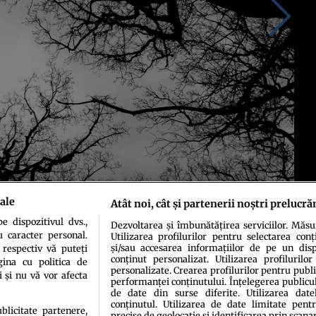
ale
Atât noi, cât și partenerii noștri prelucră
 dispozitivul dvs.,
Dezvoltarea și îmbunătățirea serviciilor. Măs
u caracter personal.
Utilizarea profilurilor pentru selectarea conț
și/sau accesarea informațiilor de pe un dispo
 respectiv vă puteți
conținut personalizat. Utilizarea profilurilor
ina cu politica de
personalizate. Crearea profilurilor pentru publ
i și nu vă vor afecta
performanței conținutului. Înțelegerea publiculu
de date din surse diferite. Utilizarea date
conținutul. Utilizarea de date limitate pentr
ublicitate partenere,
precise de geolocație și identificarea prin scana