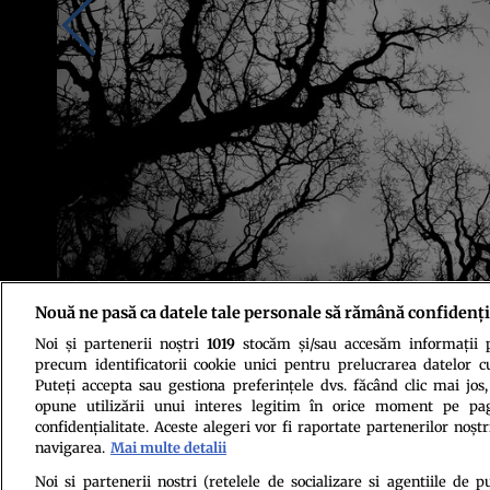
Nouă ne pasă ca datele tale personale să rămână confidenți
Noi și partenerii noștri
1019
stocăm și/sau accesăm informații pe
Foto: Mads Sabroe/Wikimedia Commons, CC BY-SA 3.0
precum identificatorii cookie unici pentru prelucrarea datelor c
Puteți accepta sau gestiona preferințele dvs. făcând clic mai jos,
opune utilizării unui interes legitim în orice moment pe pag
confidențialitate. Aceste alegeri vor fi raportate partenerilor noștr
navigarea.
Mai multe detalii
Noi si partenerii nostri (retelele de socializare si agentiile de p