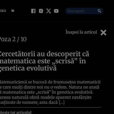
IDEO
Înapoi la articol
Poza
2
/ 10
Cercetătorii au descoperit că
matematica este „scrisă” în
genetica evolutivă
atematicienii se bucură de frumusețea matematicii
e care mulți dintre noi nu o vedem. Natura ne arată
ă matematica este „scrisă” în genetica evolutivă.
umea naturală oferă modele aparent nesfârșite
usținute de numere, asta dacă […]
itește tot articolul