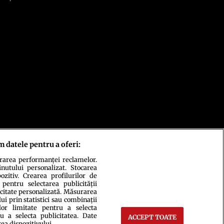
m datele pentru a oferi:
urarea performanței reclamelor.
inutului personalizat. Stocarea
zitiv. Crearea profilurilor de
 pentru selectarea publicității
icitate personalizată. Măsurarea
i prin statistici sau combinații
lor limitate pentru a selecta
u a selecta publicitatea. Date
ACCEPT TOATE
rea dispozitivului.