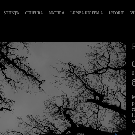
ȘTIINȚĂ
CULTURĂ
NATURĂ
LUMEA DIGITALĂ
ISTORIE
V
M
p
c
L
s
C