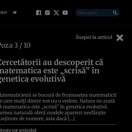
IDEO
Înapoi la articol
Poza
3
/ 10
Cercetătorii au descoperit că
matematica este „scrisă” în
genetica evolutivă
atematicienii se bucură de frumusețea matematicii
e care mulți dintre noi nu o vedem. Natura ne arată
ă matematica este „scrisă” în genetica evolutivă.
umea naturală oferă modele aparent nesfârșite
usținute de numere, asta dacă […]
itește tot articolul