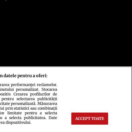
m datele pentru a oferi:
urarea performanței reclamelor.
inutului personalizat. Stocarea
zitiv. Crearea profilurilor de
 pentru selectarea publicității
icitate personalizată. Măsurarea
i prin statistici sau combinații
lor limitate pentru a selecta
u a selecta publicitatea. Date
ACCEPT TOATE
ct
Setări Cookies
rea dispozitivului.