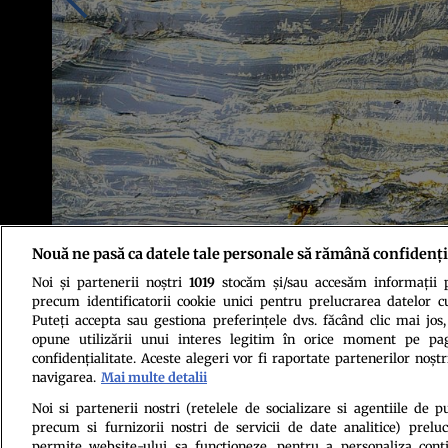
Nouă ne pasă ca datele tale personale să rămână confidenți
Foto: Tim Green/Wikimedia Commons, CC BY 2.0
Noi și partenerii noștri
1019
stocăm și/sau accesăm informații pe
precum identificatorii cookie unici pentru prelucrarea datelor c
Puteți accepta sau gestiona preferințele dvs. făcând clic mai jos,
opune utilizării unui interes legitim în orice moment pe pag
confidențialitate. Aceste alegeri vor fi raportate partenerilor noștr
navigarea.
Mai multe detalii
Politica de conf
Noi si partenerii nostri (retelele de socializare si agentiile de p
precum si furnizorii nostri de servicii de date analitice) prel
permite website-ului sa functioneze, pentru a personaliza conti