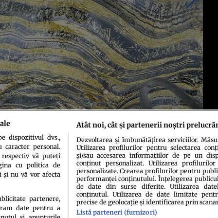
ale
Atât noi, cât și partenerii noștri prelucră
 dispozitivul dvs.,
Dezvoltarea și îmbunătățirea serviciilor. Măs
u caracter personal.
Utilizarea profilurilor pentru selectarea conț
și/sau accesarea informațiilor de pe un dispo
 respectiv vă puteți
conținut personalizat. Utilizarea profilurilor
ina cu politica de
personalizate. Crearea profilurilor pentru publ
i și nu vă vor afecta
performanței conținutului. Înțelegerea publiculu
de date din surse diferite. Utilizarea date
conținutul. Utilizarea de date limitate pentr
idenţialitate
Politica de cookies
Termeni şi condiţii
Echipa redacțională
Conta
ublicitate partenere,
precise de geolocație și identificarea prin scana
ucram date pentru a
Listă parteneri (furnizori)
nutul si anunturile