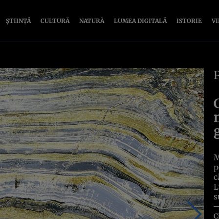
ȘTIINȚĂ
CULTURĂ
NATURĂ
LUMEA DIGITALĂ
ISTORIE
V
M
p
c
L
s
C