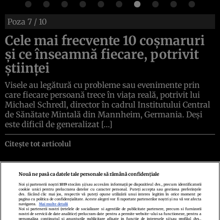
Poza
7
/ 10
Cele mai frecvente 10 coșmaruri
și ce înseamnă fiecare, potrivit
științei
Visele au legătură cu probleme sau evenimente prin
care fiecare persoană trece în viața reală, potrivit lui
Michael Schredl, director în cadrul Institutului Central
de Sănătate Mintală din Mannheim, Germania. Deși
este dificil de generalizat […]
Citește tot articolul
Nouă ne pasă ca datele tale personale să rămână confidențiale
Noi și partenerii noștri
1019
stocăm și/sau accesăm informații pe dispozitivul dvs., precum identificatorii
cookie unici pentru prelucrarea datelor cu caracter personal. Puteți accepta sau gestiona preferințele
Politica de confidenţialitate
Politica de cookies
Termeni şi condiţii
dvs. făcând clic mai jos, respectiv vă puteți opune utilizării unui interes legitim în orice moment pe
Echipa redacțională
Contact
Setări Cookies
pagina cu politica de confidențialitate. Aceste alegeri vor fi raportate partenerilor noștri și nu vă vor afecta
navigarea.
Mai multe detalii
Noi si partenerii nostri (retelele de socializare si agentiile de publicitate partenere, precum si furnizorii
nostri de servicii de date analitice) prelucram date pentru a permite website-ului sa functioneze, pentru a
personaliza continutul si anunturile publicitare afisate in functie de interesele si/sau profilul dvs.,