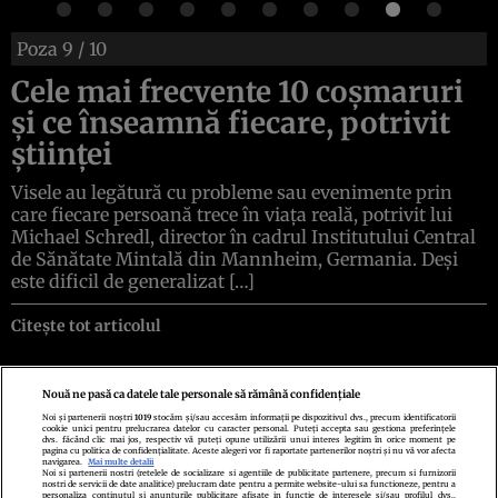
Poza
9
/ 10
Cele mai frecvente 10 coșmaruri
și ce înseamnă fiecare, potrivit
științei
Visele au legătură cu probleme sau evenimente prin
care fiecare persoană trece în viața reală, potrivit lui
Michael Schredl, director în cadrul Institutului Central
de Sănătate Mintală din Mannheim, Germania. Deși
este dificil de generalizat […]
Citește tot articolul
Nouă ne pasă ca datele tale personale să rămână confidențiale
Noi și partenerii noștri
1019
stocăm și/sau accesăm informații pe dispozitivul dvs., precum identificatorii
cookie unici pentru prelucrarea datelor cu caracter personal. Puteți accepta sau gestiona preferințele
Politica de confidenţialitate
Politica de cookies
Termeni şi condiţii
dvs. făcând clic mai jos, respectiv vă puteți opune utilizării unui interes legitim în orice moment pe
Echipa redacțională
Contact
Setări Cookies
pagina cu politica de confidențialitate. Aceste alegeri vor fi raportate partenerilor noștri și nu vă vor afecta
navigarea.
Mai multe detalii
Noi si partenerii nostri (retelele de socializare si agentiile de publicitate partenere, precum si furnizorii
nostri de servicii de date analitice) prelucram date pentru a permite website-ului sa functioneze, pentru a
personaliza continutul si anunturile publicitare afisate in functie de interesele si/sau profilul dvs.,