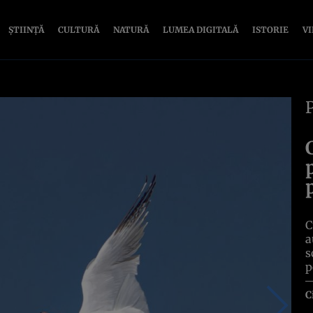
ȘTIINȚĂ
CULTURĂ
NATURĂ
LUMEA DIGITALĂ
ISTORIE
V
C
a
s
p
C