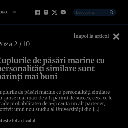
IDEO
Înapoi la articol
Poza
2
/ 10
Cuplurile de păsări marine cu
personalități similare sunt
părinți mai buni
uplurile de păsări marine cu personalități similare
u șanse mai mari de a fi părinți de succes, ceea ce le
cade probabilitatea de a-și căuta un alt partener,
otrivit unui nou studiu al Universității din […]
itește tot articolul