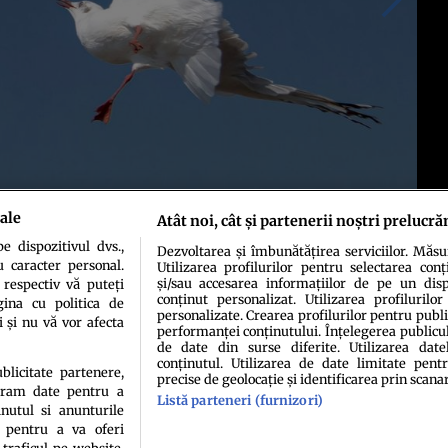
ale
Atât noi, cât și partenerii noștri prelucră
 dispozitivul dvs.,
Dezvoltarea și îmbunătățirea serviciilor. Măs
u caracter personal.
Utilizarea profilurilor pentru selectarea conț
și/sau accesarea informațiilor de pe un dispo
 respectiv vă puteți
conținut personalizat. Utilizarea profilurilor
ina cu politica de
personalizate. Crearea profilurilor pentru publ
i și nu vă vor afecta
performanței conținutului. Înțelegerea publiculu
de date din surse diferite. Utilizarea date
conținutul. Utilizarea de date limitate pentr
ublicitate partenere,
precise de geolocație și identificarea prin scana
ucram date pentru a
Listă parteneri (furnizori)
idenţialitate
Politica de cookies
Termeni şi condiţii
Echipa redacțională
Conta
nutul si anunturile
., pentru a va oferi