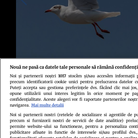
Nouă ne pasă ca datele tale personale să rămână confidenți
Noi și partenerii noștri
1017
stocăm și/sau accesăm informații pe
Foto: Shutterstock
precum identificatorii cookie unici pentru prelucrarea datelor c
Puteți accepta sau gestiona preferințele dvs. făcând clic mai jos,
opune utilizării unui interes legitim în orice moment pe pag
confidențialitate. Aceste alegeri vor fi raportate partenerilor noștr
navigarea.
Mai multe detalii
Noi si partenerii nostri (retelele de socializare si agentiile de p
precum si furnizorii nostri de servicii de date analitice) prel
Politica de conf
permite website-ului sa functioneze, pentru a personaliza conti
publicitare afisate in functie de interesele si/sau profilul dvs