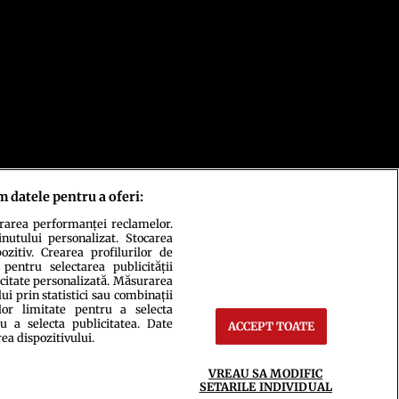
m datele pentru a oferi:
urarea performanței reclamelor.
inutului personalizat. Stocarea
zitiv. Crearea profilurilor de
 pentru selectarea publicității
icitate personalizată. Măsurarea
i prin statistici sau combinații
lor limitate pentru a selecta
u a selecta publicitatea. Date
ACCEPT TOATE
rea dispozitivului.
ct
Setări Cookies
VREAU SA MODIFIC
SETARILE INDIVIDUAL