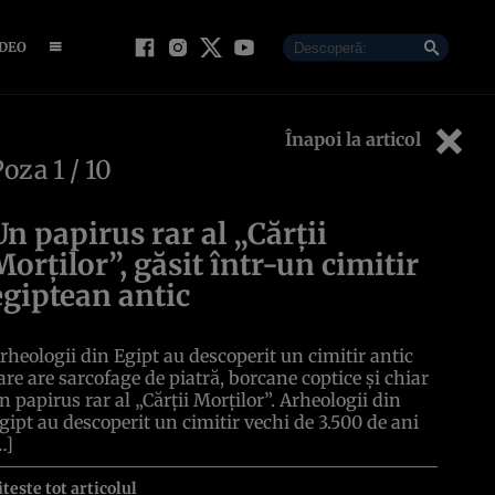
IDEO
Înapoi la articol
Poza
1
/ 10
Un papirus rar al „Cărții
Morților”, găsit într-un cimitir
egiptean antic
rheologii din Egipt au descoperit un cimitir antic
are are sarcofage de piatră, borcane coptice și chiar
n papirus rar al „Cărții Morților”. Arheologii din
gipt au descoperit un cimitir vechi de 3.500 de ani
…]
itește tot articolul