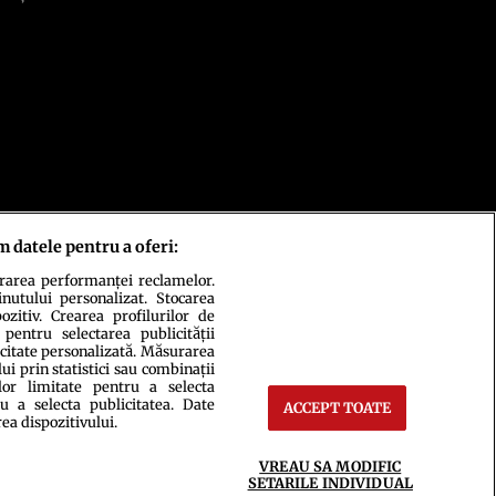
m datele pentru a oferi:
urarea performanței reclamelor.
inutului personalizat. Stocarea
zitiv. Crearea profilurilor de
 pentru selectarea publicității
icitate personalizată. Măsurarea
i prin statistici sau combinații
lor limitate pentru a selecta
u a selecta publicitatea. Date
ACCEPT TOATE
rea dispozitivului.
ct
Setări Cookies
VREAU SA MODIFIC
SETARILE INDIVIDUAL