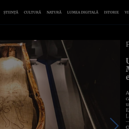
ȘTIINȚĂ
CULTURĂ
NATURĂ
LUMEA DIGITALĂ
ISTORIE
V
A
c
u
E
[
C