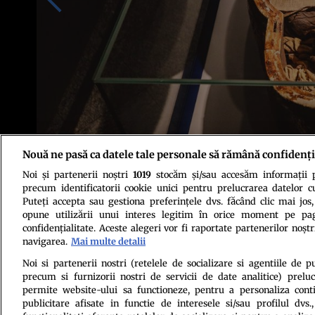
Nouă ne pasă ca datele tale personale să rămână confidenți
Noi și partenerii noștri
1019
stocăm și/sau accesăm informații pe
Foto: Shutterstock
precum identificatorii cookie unici pentru prelucrarea datelor c
Puteți accepta sau gestiona preferințele dvs. făcând clic mai jos,
opune utilizării unui interes legitim în orice moment pe pag
confidențialitate. Aceste alegeri vor fi raportate partenerilor noștr
navigarea.
Mai multe detalii
Noi si partenerii nostri (retelele de socializare si agentiile de p
precum si furnizorii nostri de servicii de date analitice) prel
Politica de conf
permite website-ului sa functioneze, pentru a personaliza conti
publicitare afisate in functie de interesele si/sau profilul dvs