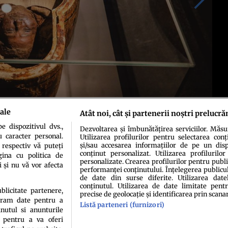
ale
Atât noi, cât și partenerii noștri prelucră
 dispozitivul dvs.,
Dezvoltarea și îmbunătățirea serviciilor. Măs
u caracter personal.
Utilizarea profilurilor pentru selectarea conț
și/sau accesarea informațiilor de pe un dispo
 respectiv vă puteți
conținut personalizat. Utilizarea profilurilor
ina cu politica de
personalizate. Crearea profilurilor pentru publ
i și nu vă vor afecta
performanței conținutului. Înțelegerea publiculu
de date din surse diferite. Utilizarea date
conținutul. Utilizarea de date limitate pentr
ublicitate partenere,
precise de geolocație și identificarea prin scana
ucram date pentru a
idenţialitate
Politica de cookies
Termeni şi condiţii
Echipa redacțională
Conta
Listă parteneri (furnizori)
nutul si anunturile
., pentru a va oferi