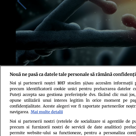
Nouă ne pasă ca datele tale personale să rămână confidenți
Noi și partenerii noștri
1017
stocăm și/sau accesăm informații pe
Foto: Shutterstock
precum identificatorii cookie unici pentru prelucrarea datelor c
Puteți accepta sau gestiona preferințele dvs. făcând clic mai jos,
opune utilizării unui interes legitim în orice moment pe pag
confidențialitate. Aceste alegeri vor fi raportate partenerilor noștr
navigarea.
Mai multe detalii
Noi si partenerii nostri (retelele de socializare si agentiile de p
precum si furnizorii nostri de servicii de date analitice) prel
Politica de conf
permite website-ului sa functioneze, pentru a personaliza conti