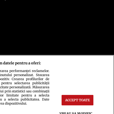
m datele pentru a oferi:
urarea performanței reclamelor.
inutului personalizat. Stocarea
zitiv. Crearea profilurilor de
 pentru selectarea publicității
icitate personalizată. Măsurarea
i prin statistici sau combinații
lor limitate pentru a selecta
u a selecta publicitatea. Date
ACCEPT TOATE
rea dispozitivului.
ct
Setări Cookies
VREAU SA MODIFIC