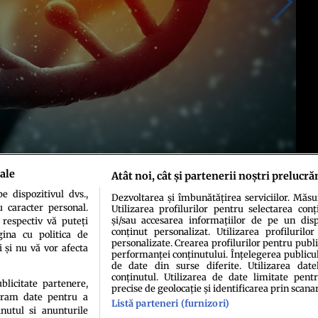
ale
Atât noi, cât și partenerii noștri prelucră
 dispozitivul dvs.,
Dezvoltarea și îmbunătățirea serviciilor. Măs
u caracter personal.
Utilizarea profilurilor pentru selectarea conț
și/sau accesarea informațiilor de pe un dispo
 respectiv vă puteți
conținut personalizat. Utilizarea profilurilor
ina cu politica de
personalizate. Crearea profilurilor pentru publ
i și nu vă vor afecta
performanței conținutului. Înțelegerea publiculu
de date din surse diferite. Utilizarea date
conținutul. Utilizarea de date limitate pentr
ublicitate partenere,
precise de geolocație și identificarea prin scana
ucram date pentru a
Listă parteneri (furnizori)
idenţialitate
Politica de cookies
Termeni şi condiţii
Echipa redacțională
Conta
nutul si anunturile