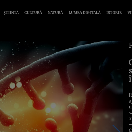
ȘTIINȚĂ
CULTURĂ
NATURĂ
LUMEA DIGITALĂ
ISTORIE
V
R
a
u
s
a
C