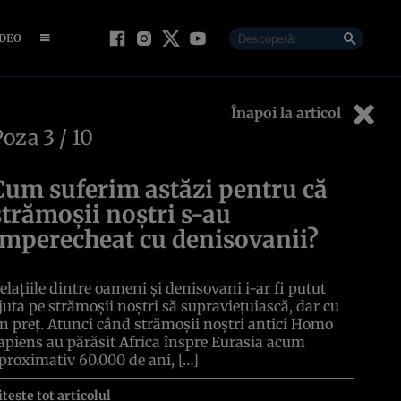
IDEO
Înapoi la articol
Poza
3
/ 10
Cum suferim astăzi pentru că
strămoșii noștri s-au
împerecheat cu denisovanii?
elațiile dintre oameni și denisovani i-ar fi putut
juta pe strămoșii noștri să supraviețuiască, dar cu
n preț. Atunci când strămoșii noștri antici Homo
apiens au părăsit Africa înspre Eurasia acum
proximativ 60.000 de ani, […]
itește tot articolul