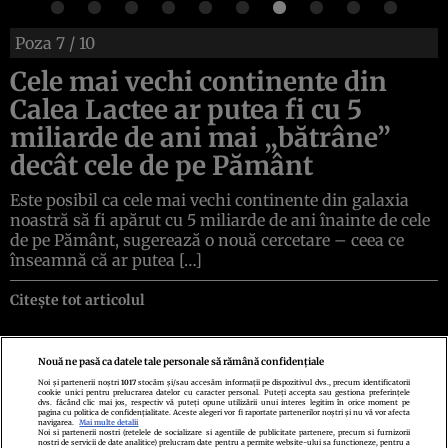
Poza
7
/ 10
Cele mai vechi continente din
Calea Lactee ar putea fi cu 5
miliarde de ani mai „bătrâne”
decât cele de pe Pământ
Este posibil ca cele mai vechi continente din galaxia
noastră să fi apărut cu 5 miliarde de ani înainte de cele
de pe Pământ, sugerează o nouă cercetare – ceea ce
înseamnă că ar putea […]
Citește tot articolul
Nouă ne pasă ca datele tale personale să rămână confidențiale
Noi și partenerii noștri
1017
stocăm și/sau accesăm informații pe dispozitivul dvs., precum identificatorii
cookie unici pentru prelucrarea datelor cu caracter personal. Puteți accepta sau gestiona preferințele
Politica de confidenţialitate
Politica de cookies
Termeni şi condiţii
dvs. făcând clic mai jos, respectiv vă puteți opune utilizării unui interes legitim în orice moment pe
Echipa redacțională
Contact
Setări Cookies
pagina cu politica de confidențialitate. Aceste alegeri vor fi raportate partenerilor noștri și nu vă vor afecta
navigarea.
Mai multe detalii
Noi si partenerii nostri (retelele de socializare si agentiile de publicitate partenere, precum si furnizorii
nostri de servicii de date analitice) prelucram date pentru a permite website-ului sa functioneze, pentru a