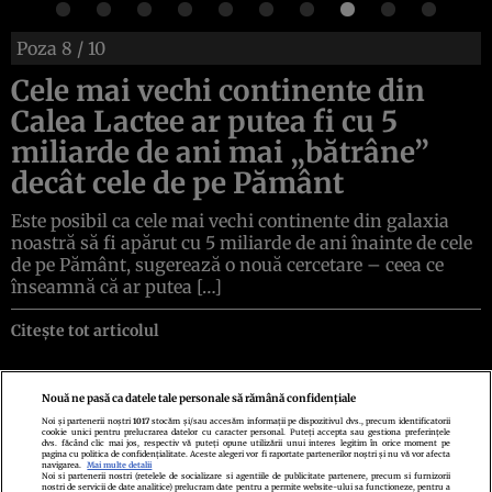
Poza
8
/ 10
Cele mai vechi continente din
Calea Lactee ar putea fi cu 5
miliarde de ani mai „bătrâne”
decât cele de pe Pământ
Este posibil ca cele mai vechi continente din galaxia
noastră să fi apărut cu 5 miliarde de ani înainte de cele
de pe Pământ, sugerează o nouă cercetare – ceea ce
înseamnă că ar putea […]
Citește tot articolul
Nouă ne pasă ca datele tale personale să rămână confidențiale
Noi și partenerii noștri
1017
stocăm și/sau accesăm informații pe dispozitivul dvs., precum identificatorii
cookie unici pentru prelucrarea datelor cu caracter personal. Puteți accepta sau gestiona preferințele
Politica de confidenţialitate
Politica de cookies
Termeni şi condiţii
dvs. făcând clic mai jos, respectiv vă puteți opune utilizării unui interes legitim în orice moment pe
Echipa redacțională
Contact
Setări Cookies
pagina cu politica de confidențialitate. Aceste alegeri vor fi raportate partenerilor noștri și nu vă vor afecta
navigarea.
Mai multe detalii
Noi si partenerii nostri (retelele de socializare si agentiile de publicitate partenere, precum si furnizorii
nostri de servicii de date analitice) prelucram date pentru a permite website-ului sa functioneze, pentru a