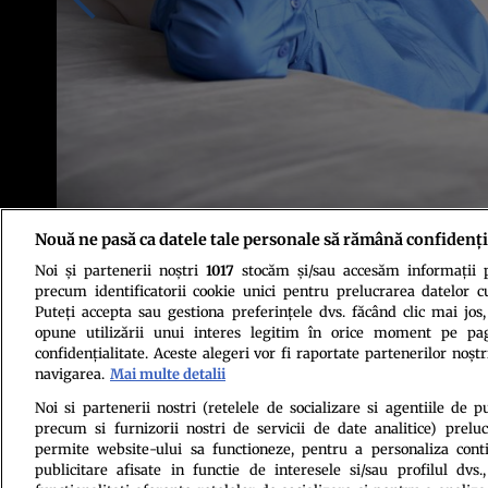
Nouă ne pasă ca datele tale personale să rămână confidenți
Noi și partenerii noștri
1017
stocăm și/sau accesăm informații pe
Foto: Shutterstock
precum identificatorii cookie unici pentru prelucrarea datelor c
Puteți accepta sau gestiona preferințele dvs. făcând clic mai jos,
opune utilizării unui interes legitim în orice moment pe pag
confidențialitate. Aceste alegeri vor fi raportate partenerilor noștr
navigarea.
Mai multe detalii
Noi si partenerii nostri (retelele de socializare si agentiile de p
precum si furnizorii nostri de servicii de date analitice) prel
Politica de conf
permite website-ului sa functioneze, pentru a personaliza conti
publicitare afisate in functie de interesele si/sau profilul dvs