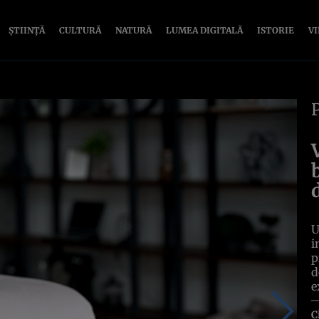
ȘTIINȚĂ
CULTURĂ
NATURĂ
LUMEA DIGITALĂ
ISTORIE
V
U
i
p
d
e
C