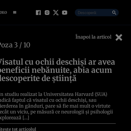
IDEO
Înapoi la articol
Poza
3
/ 10
Visatul cu ochii deschiși ar avea
beneficii nebănuite, abia acum
descoperite de știință
n studiu realizat la Universitatea Harvard (SUA)
ndică faptul că visatul cu ochii deschiși, sau
ierderea în gânduri, pare să fie mai mult o virtute
ecât un viciu, pe măsură ce neurologii și psihologii
xplorează […]
itește tot articolul