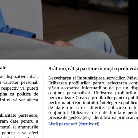
ale
Atât noi, cât și partenerii noștri prelucră
 dispozitivul dvs.,
Dezvoltarea și îmbunătățirea serviciilor. Măs
u caracter personal.
Utilizarea profilurilor pentru selectarea conț
și/sau accesarea informațiilor de pe un dispo
 respectiv vă puteți
conținut personalizat. Utilizarea profilurilor
ina cu politica de
personalizate. Crearea profilurilor pentru publ
i și nu vă vor afecta
performanței conținutului. Înțelegerea publiculu
de date din surse diferite. Utilizarea date
conținutul. Utilizarea de date limitate pentr
ublicitate partenere,
precise de geolocație și identificarea prin scana
ucram date pentru a
idenţialitate
Politica de cookies
Termeni şi condiţii
Echipa redacțională
Conta
Listă parteneri (furnizori)
nutul si anunturile
., pentru a va oferi