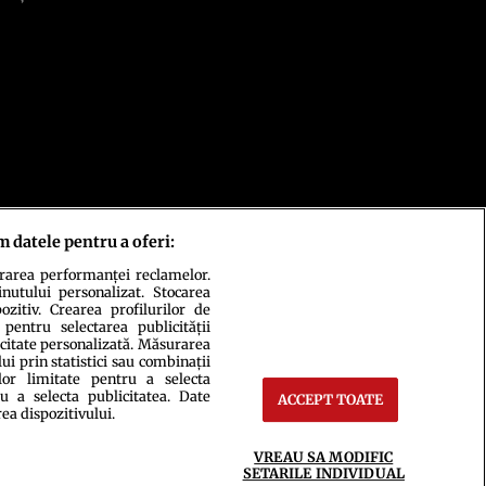
m datele pentru a oferi:
urarea performanței reclamelor.
inutului personalizat. Stocarea
zitiv. Crearea profilurilor de
 pentru selectarea publicității
icitate personalizată. Măsurarea
i prin statistici sau combinații
lor limitate pentru a selecta
u a selecta publicitatea. Date
ACCEPT TOATE
rea dispozitivului.
ct
Setări Cookies
VREAU SA MODIFIC
SETARILE INDIVIDUAL