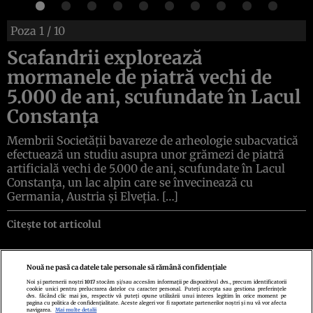
Poza
1
/ 10
Scafandrii explorează
mormanele de piatră vechi de
5.000 de ani, scufundate în Lacul
Constanța
Membrii Societății bavareze de arheologie subacvatică
efectuează un studiu asupra unor grămezi de piatră
artificială vechi de 5.000 de ani, scufundate în Lacul
Constanța, un lac alpin care se învecinează cu
Germania, Austria și Elveția. […]
Citește tot articolul
Nouă ne pasă ca datele tale personale să rămână confidențiale
Noi și partenerii noștri
1017
stocăm și/sau accesăm informații pe dispozitivul dvs., precum identificatorii
cookie unici pentru prelucrarea datelor cu caracter personal. Puteți accepta sau gestiona preferințele
Politica de confidenţialitate
Politica de cookies
Termeni şi condiţii
dvs. făcând clic mai jos, respectiv vă puteți opune utilizării unui interes legitim în orice moment pe
Echipa redacțională
Contact
Setări Cookies
pagina cu politica de confidențialitate. Aceste alegeri vor fi raportate partenerilor noștri și nu vă vor afecta
navigarea.
Mai multe detalii