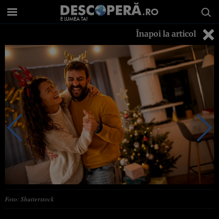
Înapoi la articol
Foto: Shutterstock