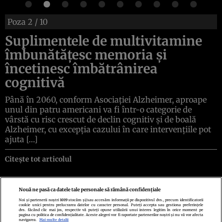
Poza
2
/ 10
Suplimentele de multivitamine
îmbunătățesc memoria și
încetinesc îmbătrânirea
cognitivă
Până în 2060, conform Asociației Alzheimer, aproape
unul din patru americani va fi într-o categorie de
vârstă cu risc crescut de declin cognitiv și de boală
Alzheimer, cu excepția cazului în care intervențiile pot
ajuta […]
Citește tot articolul
Nouă ne pasă ca datele tale personale să rămână confidențiale
Noi și partenerii noștri
1019
stocăm și/sau accesăm informații pe dispozitivul dvs., precum identificatorii
cookie unici pentru prelucrarea datelor cu caracter personal. Puteți accepta sau gestiona preferințele
Politica de confidenţialitate
Politica de cookies
Termeni şi condiţii
dvs. făcând clic mai jos, respectiv vă puteți opune utilizării unui interes legitim în orice moment pe
Echipa redacțională
Contact
Setări Cookies
pagina cu politica de confidențialitate. Aceste alegeri vor fi raportate partenerilor noștri și nu vă vor afecta
navigarea.
Mai multe detalii