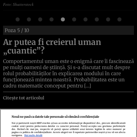
Foto: Shutterstock
Poza
5
/ 10
Ar putea fi creierul uman
„cuantic”?
Comportamentul uman este o enigmă care îi fascinează
pe mulți oameni de știință. Și s-a discutat mult despre
rolul probabilităților în explicarea modului în care
funcționează mintea noastră. Probabilitatea este un
cadru matematic conceput pentru […]
Citește tot articolul
Nouă ne pasă ca datele tale personale să rămână confidențiale
Noi și partenerii noștri
1017
stocăm și/sau accesăm informații pe dispozitivul dvs., precum identificatorii
cookie unici pentru prelucrarea datelor cu caracter personal. Puteți accepta sau gestiona preferințele
Politica de confidenţialitate
Politica de cookies
Termeni şi condiţii
dvs. făcând clic mai jos, respectiv vă puteți opune utilizării unui interes legitim în orice moment pe
Echipa redacțională
Contact
Setări Cookies
pagina cu politica de confidențialitate. Aceste alegeri vor fi raportate partenerilor noștri și nu vă vor afecta
navigarea.
Mai multe detalii