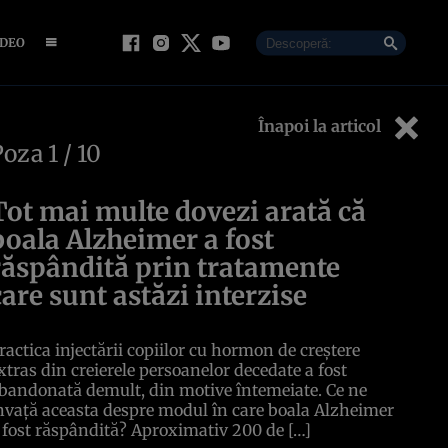
IDEO
Înapoi la articol
Poza
1
/ 10
Tot mai multe dovezi arată că
boala Alzheimer a fost
răspândită prin tratamente
care sunt astăzi interzise
ractica injectării copiilor cu hormon de creștere
xtras din creierele persoanelor decedate a fost
bandonată demult, din motive întemeiate. Ce ne
nvață aceasta despre modul în care boala Alzheimer
 fost răspândită? Aproximativ 200 de […]