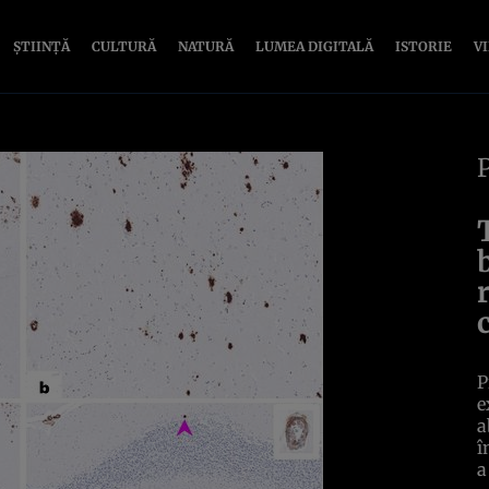
ȘTIINȚĂ
CULTURĂ
NATURĂ
LUMEA DIGITALĂ
ISTORIE
V
P
e
a
î
a