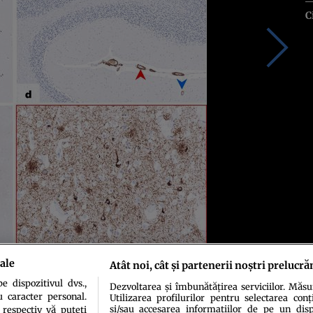
C
ale
Atât noi, cât și partenerii noștri prelucră
 dispozitivul dvs.,
Dezvoltarea și îmbunătățirea serviciilor. Măs
u caracter personal.
Utilizarea profilurilor pentru selectarea conț
și/sau accesarea informațiilor de pe un dispo
 respectiv vă puteți