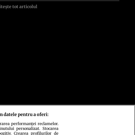
itește tot articolul
m datele pentru a oferi:
urarea performanței reclamelor.
inutului personalizat. Stocarea
zitiv. Crearea profilurilor de