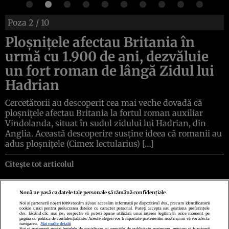
Poza
2
/ 10
Ploșnițele afectau Britania în
urmă cu 1.900 de ani, dezvăluie
un fort roman de lângă Zidul lui
Hadrian
Cercetătorii au descoperit cea mai veche dovadă că
ploșnițele afectau Britania la fortul roman auxiliar
Vindolanda, situat în sudul zidului lui Hadrian, din
Anglia. Această descoperire susține ideea că romanii au
adus ploșnițele (Cimex lectularius) […]
Citește tot articolul
Nouă ne pasă ca datele tale personale să rămână confidențiale
Noi și partenerii noștri
1019
stocăm și/sau accesăm informații pe dispozitivul dvs., precum identificatorii
cookie unici pentru prelucrarea datelor cu caracter personal. Puteți accepta sau gestiona preferințele
Politica de confidenţialitate
Politica de cookies
Termeni şi condiţii
dvs. făcând clic mai jos, respectiv vă puteți opune utilizării unui interes legitim în orice moment pe
pagina cu politica de confidențialitate. Aceste alegeri vor fi raportate partenerilor noștri și nu vă vor afecta
Echipa redacțională
Contact
Setări Cookies
navigarea.
Mai multe detalii
Noi si partenerii nostri (retelele de socializare si agentiile de publicitate partenere, precum si furnizorii