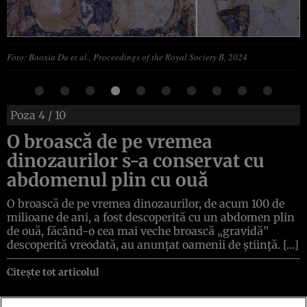
Foto: Baoxia Du et al., Proceedings of the Royal Society B, 2024
Poza
4
/ 10
O broască de pe vremea
dinozaurilor s-a conservat cu
abdomenul plin cu ouă
O broască de pe vremea dinozaurilor, de acum 100 de
milioane de ani, a fost descoperită cu un abdomen plin
de ouă, făcând-o cea mai veche broască „gravidă”
descoperită vreodată, au anunțat oamenii de știință. […]
Citește tot articolul