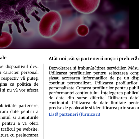
ale
Atât noi, cât și partenerii noștri prelucră
 dispozitivul dvs.,
Dezvoltarea și îmbunătățirea serviciilor. Măs
u caracter personal.
Utilizarea profilurilor pentru selectarea conț
și/sau accesarea informațiilor de pe un dispo
 respectiv vă puteți
conținut personalizat. Utilizarea profilurilor
ina cu politica de
personalizate. Crearea profilurilor pentru publ
i și nu vă vor afecta
performanței conținutului. Înțelegerea publiculu
de date din surse diferite. Utilizarea date
conținutul. Utilizarea de date limitate pentr
ublicitate partenere,
precise de geolocație și identificarea prin scana
ucram date pentru a
idenţialitate
Politica de cookies
Termeni şi condiţii
Echipa redacțională
Conta
Listă parteneri (furnizori)
nutul si anunturile
., pentru a va oferi
 traficul pe website.
atura cu prelucrarea