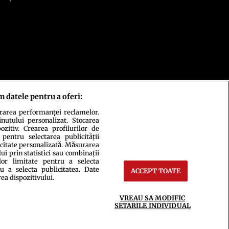
m datele pentru a oferi:
urarea performanței reclamelor.
inutului personalizat. Stocarea
zitiv. Crearea profilurilor de
 pentru selectarea publicității
icitate personalizată. Măsurarea
i prin statistici sau combinații
lor limitate pentru a selecta
u a selecta publicitatea. Date
ACCEPT TOATE
rea dispozitivului.
ct
Setări Cookies
VREAU SA MODIFIC
SETARILE INDIVIDUAL