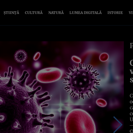
ȘTIINȚĂ
CULTURĂ
NATURĂ
LUMEA DIGITALĂ
ISTORIE
V
C
o
c
c
U
C