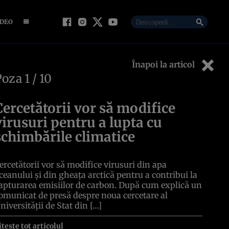
IDEO
Înapoi la articol
Poza
1
/ 10
Cercetătorii vor să modifice
virusuri pentru a lupta cu
schimbările climatice
ercetătorii vor să modifice virusuri din apa
ceanului și din gheața arctică pentru a contribui la
apturarea emisiilor de carbon. După cum explică un
omunicat de presă despre noua cercetare al
niversității de Stat din […]
itește tot articolul