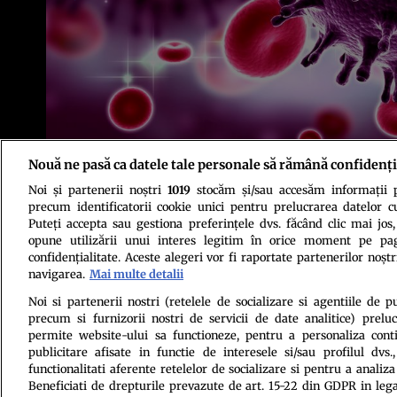
Nouă ne pasă ca datele tale personale să rămână confidenți
Noi și partenerii noștri
1019
stocăm și/sau accesăm informații pe
Foto: Shutterstock
precum identificatorii cookie unici pentru prelucrarea datelor c
Puteți accepta sau gestiona preferințele dvs. făcând clic mai jos,
opune utilizării unui interes legitim în orice moment pe pag
confidențialitate. Aceste alegeri vor fi raportate partenerilor noștr
navigarea.
Mai multe detalii
Noi si partenerii nostri (retelele de socializare si agentiile de p
precum si furnizorii nostri de servicii de date analitice) prel
Politica de conf
permite website-ului sa functioneze, pentru a personaliza conti
publicitare afisate in functie de interesele si/sau profilul dvs
functionalitati aferente retelelor de socializare si pentru a analiza
Beneficiati de drepturile prevazute de art. 15-22 din GDPR in leg