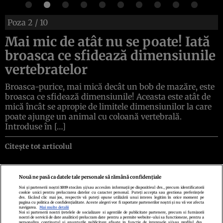
Poza
2
/ 10
Mai mic de atât nu se poate! Iată
broasca ce sfidează dimensiunile
vertebratelor
Broasca-purice, mai mică decât un bob de mazăre, este
broasca ce sfidează dimensiunile! Aceasta este atât de
mică încât se apropie de limitele dimensiunilor la care
poate ajunge un animal cu coloană vertebrală.
Introduse în […]
Citește tot articolul
Nouă ne pasă ca datele tale personale să rămână confidențiale
Noi și partenerii noștri
1019
stocăm și/sau accesăm informații pe dispozitivul dvs., precum identificatorii
cookie unici pentru prelucrarea datelor cu caracter personal. Puteți accepta sau gestiona preferințele
Politica de confidenţialitate
Politica de cookies
Termeni şi condiţii
dvs. făcând clic mai jos, respectiv vă puteți opune utilizării unui interes legitim în orice moment pe
Echipa redacțională
Contact
Setări Cookies
pagina cu politica de confidențialitate. Aceste alegeri vor fi raportate partenerilor noștri și nu vă vor afecta
navigarea.
Mai multe detalii
Noi si partenerii nostri (retelele de socializare si agentiile de publicitate partenere, precum si furnizorii
nostri de servicii de date analitice) prelucram date pentru a permite website-ului sa functioneze, pentru a
personaliza continutul si anunturile publicitare afisate in functie de interesele si/sau profilul dvs.,