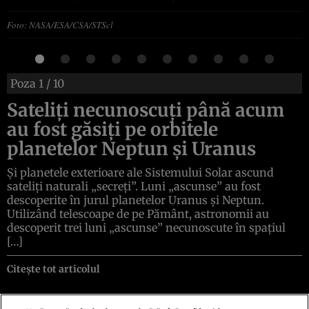
Foto: NASA/ESA/CSA/STScl
Poza
1
/ 10
Sateliți necunoscuți până acum
au fost găsiți pe orbitele
planetelor Neptun și Uranus
Și planetele exterioare ale Sistemului Solar ascund
sateliți naturali „secreți”. Luni „ascunse” au fost
descoperite în jurul planetelor Uranus și Neptun.
Utilizând telescoape de pe Pământ, astronomii au
descoperit trei luni „ascunse” necunoscute în spațiul
[…]
Citește tot articolul