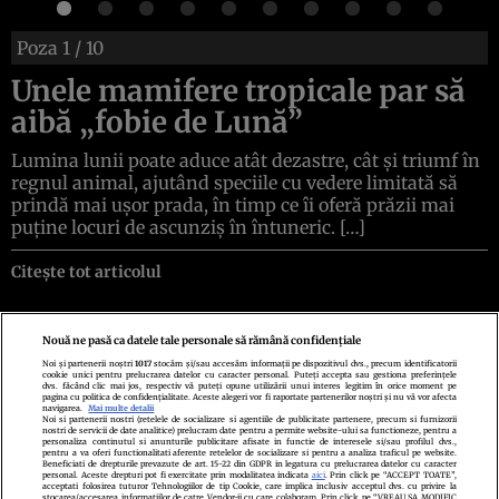
Poza
1
/ 10
Unele mamifere tropicale par să
aibă „fobie de Lună”
Lumina lunii poate aduce atât dezastre, cât și triumf în
regnul animal, ajutând speciile cu vedere limitată să
prindă mai ușor prada, în timp ce îi oferă prăzii mai
puține locuri de ascunziș în întuneric. […]
Citește tot articolul
Nouă ne pasă ca datele tale personale să rămână confidențiale
Noi și partenerii noștri
1017
stocăm și/sau accesăm informații pe dispozitivul dvs., precum identificatorii
cookie unici pentru prelucrarea datelor cu caracter personal. Puteți accepta sau gestiona preferințele
Politica de confidenţialitate
Politica de cookies
Termeni şi condiţii
dvs. făcând clic mai jos, respectiv vă puteți opune utilizării unui interes legitim în orice moment pe
Echipa redacțională
Contact
Setări Cookies
pagina cu politica de confidențialitate. Aceste alegeri vor fi raportate partenerilor noștri și nu vă vor afecta
navigarea.
Mai multe detalii
Noi si partenerii nostri (retelele de socializare si agentiile de publicitate partenere, precum si furnizorii
nostri de servicii de date analitice) prelucram date pentru a permite website-ului sa functioneze, pentru a
personaliza continutul si anunturile publicitare afisate in functie de interesele si/sau profilul dvs.,
pentru a va oferi functionalitati aferente retelelor de socializare si pentru a analiza traficul pe website.
Beneficiati de drepturile prevazute de art. 15-22 din GDPR in legatura cu prelucrarea datelor cu caracter
personal. Aceste drepturi pot fi exercitate prin modalitatea indicata
aici
. Prin click pe “ACCEPT TOATE”,
acceptati folosirea tuturor Tehnologiilor de tip Cookie, care implica inclusiv acceptul dvs. cu privire la
stocarea/accesarea informatiilor de catre Vendor-ii cu care colaboram. Prin click pe “VREAU SA MODIFIC