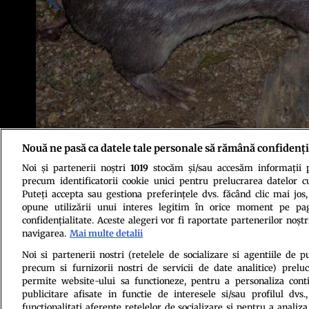
Nouă ne pasă ca datele tale personale să rămână confidenți
Noi și partenerii noștri
1019
stocăm și/sau accesăm informații pe
Foto: Shutterstock
precum identificatorii cookie unici pentru prelucrarea datelor c
Puteți accepta sau gestiona preferințele dvs. făcând clic mai jos,
opune utilizării unui interes legitim în orice moment pe pag
confidențialitate. Aceste alegeri vor fi raportate partenerilor noștr
navigarea.
Mai multe detalii
Noi si partenerii nostri (retelele de socializare si agentiile de p
precum si furnizorii nostri de servicii de date analitice) prel
Politica de conf
permite website-ului sa functioneze, pentru a personaliza conti
publicitare afisate in functie de interesele si/sau profilul dvs
functionalitati aferente retelelor de socializare si pentru a analiza