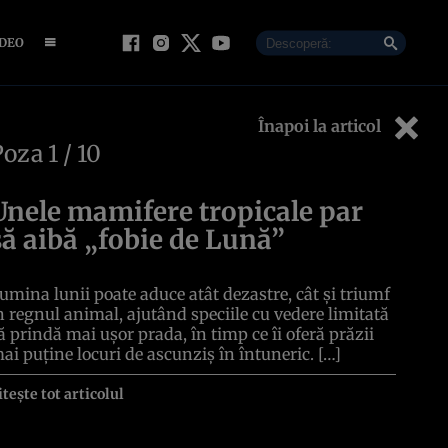
IDEO
Înapoi la articol
Poza
1
/ 10
Unele mamifere tropicale par
să aibă „fobie de Lună”
umina lunii poate aduce atât dezastre, cât și triumf
n regnul animal, ajutând speciile cu vedere limitată
ă prindă mai ușor prada, în timp ce îi oferă prăzii
ai puține locuri de ascunziș în întuneric. […]
itește tot articolul