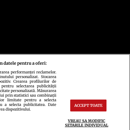
m datele pentru a oferi:
urarea performanței reclamelor.
inutului personalizat. Stocarea
zitiv. Crearea profilurilor de
 pentru selectarea publicității
icitate personalizată. Măsurarea
i prin statistici sau combinații
lor limitate pentru a selecta
u a selecta publicitatea. Date
ACCEPT TOATE
rea dispozitivului.
ct
Setări Cookies
VREAU SA MODIFIC
SETARILE INDIVIDUAL