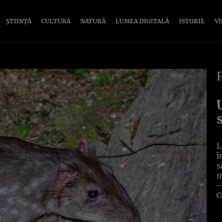
ȘTIINȚĂ
CULTURĂ
NATURĂ
LUMEA DIGITALĂ
ISTORIE
V
L
î
s
m
C