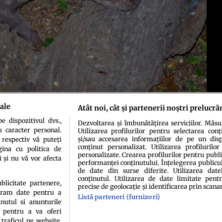
ale
Atât noi, cât și partenerii noștri prelucră
 dispozitivul dvs.,
Dezvoltarea și îmbunătățirea serviciilor. Măs
u caracter personal.
Utilizarea profilurilor pentru selectarea conț
și/sau accesarea informațiilor de pe un dispo
 respectiv vă puteți
conținut personalizat. Utilizarea profilurilor
ina cu politica de
personalizate. Crearea profilurilor pentru publ
i și nu vă vor afecta
performanței conținutului. Înțelegerea publiculu
de date din surse diferite. Utilizarea date
conținutul. Utilizarea de date limitate pentr
ublicitate partenere,
precise de geolocație și identificarea prin scana
ucram date pentru a
Listă parteneri (furnizori)
idenţialitate
Politica de cookies
Termeni şi condiţii
Echipa redacțională
Conta
nutul si anunturile
., pentru a va oferi
 traficul pe website.