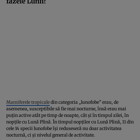
fazele Lunii?
Mamiferele tropicale
din categoria „lunofobe” erau, de
asemenea, susceptibile să fie mai nocturne, însă erau mai
puțin active atât pe timp de noapte, cât și în timpul zilei, în
nopțile cu Lună Plină. În timpul nopților cu Lună Plină, 11 din
cele 14 specii lunofobe își reduseseră nu doar activitatea
nocturnă, ci și nivelul general de activitate.