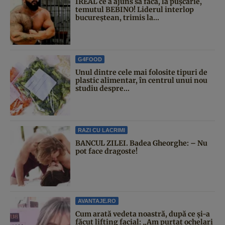
IREAL ce a ajuns să facă, la pușcărie,
temutul BEBINO! Liderul interlop
bucureștean, trimis la...
G4FOOD
Unul dintre cele mai folosite tipuri de
plastic alimentar, în centrul unui nou
studiu despre...
RAZI CU LACRIMI
BANCUL ZILEI. Badea Gheorghe: – Nu
pot face dragoste!
AVANTAJE.RO
Cum arată vedeta noastră, după ce și-a
făcut lifting facial: „Am purtat ochelari