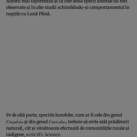
Autorii mai raportează și că cele două specii lunofile au fost
observate și în alte studii schimbându-și comportamentul în
nopțile cu Lună Plină.
Pe de altă parte, speciile lunofobe, cum ar fi cele din genul
Cingulata
Cuniculus
și din genul
, trebuie să evite atât prădătorii
naturali, cât și vânătoarea efectuată de comunitățile rurale și
indigene,
scrie IFL Science
.