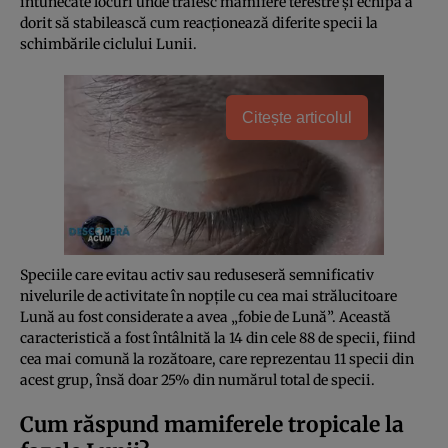
întunecate locuri unde trăiesc mamifere terestre și echipa a
dorit să stabilească cum reacționează diferite specii la
schimbările ciclului Lunii.
Citește articolul
Speciile care evitau activ sau reduseseră semnificativ
nivelurile de activitate în nopțile cu cea mai strălucitoare
Lună au fost considerate a avea „fobie de Lună”. Această
caracteristică a fost întâlnită la 14 din cele 88 de specii, fiind
cea mai comună la rozătoare, care reprezentau 11 specii din
acest grup, însă doar 25% din numărul total de specii.
Cum răspund mamiferele tropicale la