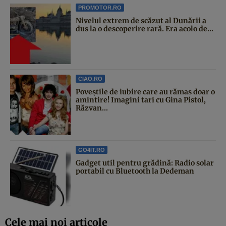
PROMOTOR.RO
Nivelul extrem de scăzut al Dunării a
dus la o descoperire rară. Era acolo de...
CIAO.RO
Poveştile de iubire care au rămas doar o
amintire! Imagini tari cu Gina Pistol,
Răzvan...
GO4IT.RO
Gadget util pentru grădină: Radio solar
portabil cu Bluetooth la Dedeman
Cele mai noi articole