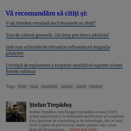
Vă recomandăm să citiți și:
V-ați întrebat vreodată dacă broaștele au dinți?
Test de cultură generală. Cât timp pot zbura păsările?
Iată cum schimbările climatice influențează migrația
păsărilor
O echipă de exploratori a surprins sacrificiul suprem al unei
femele calamar
Tags:
fobie
luna
mamifere
padure
specii
tropical
Ștefan Trepăduș
Ștefan Trepăduș este blogger începând cu anul 2009,
având experiență și în domeniile publicitate și jurnalism.
Este pasionat de marketing și de tehnologie, dar cel mai
mult îi place să știe lucruri, motiv pentru care a fost
atras de Descopera.ro.
citește mai mult