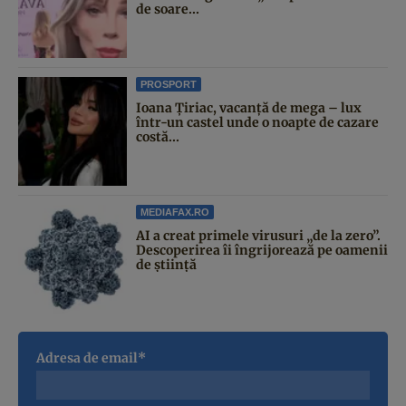
de soare...
PROSPORT
Ioana Țiriac, vacanță de mega – lux
într-un castel unde o noapte de cazare
costă...
MEDIAFAX.RO
AI a creat primele virusuri „de la zero”.
Descoperirea îi îngrijorează pe oamenii
de știință
Adresa de email*