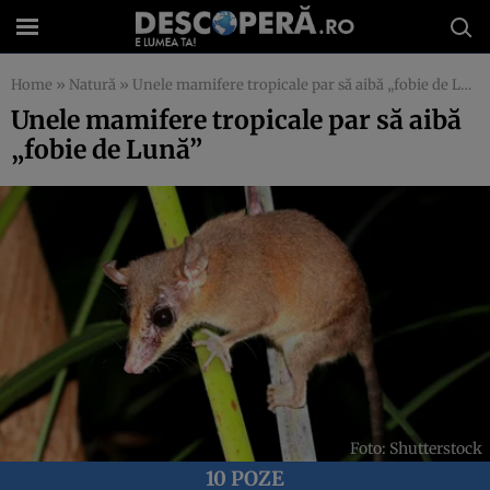
Home
»
Natură
»
Unele mamifere tropicale par să aibă „fobie de Lună”
Unele mamifere tropicale par să aibă
„fobie de Lună”
Foto: Shutterstock
10 POZE