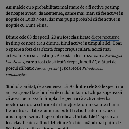
Animalele cu o probabilitate mai mare de a fi active pe timp
de noapte aveau, de asemenea, șanse mai mari să fie active în
nopțile de Lună Nouă, dar mai puțin probabil să fie active în
nopțile cu Lună Plină.
Dintre cele 88 de specii, 20 au fost clasificate
drept nocturne
,
în timp ce nouă erau diurne, fiind active în timpul zilei. Doar
o specie a fost clasificată drept crepusculară, adică mai
Sylvilagus
activă în zori și la asfințit. Aceasta a fost rozătoarea
brasiliensis
, care a fost clasificată drept „lunofilă”, alături de
Tayassu pecari
Petrodromus
porcul sălbatic
și șoarecele
tetradactylus
.
Studiul a arătat, de asemenea, că 70 dintre cele 88 de specii nu
au reacționat la schimbările ciclului Lunii. Echipa sugerează
că acest lucru s-a întâmplat fie pentru că activitatea lor
nocturnă nu s-a schimbat în funcție de luminozitatea Lunii,
fie pentru că datele lor nu au putut fi clasificate din cauza
unui raport semnal-zgomot ridicat. Un total de 14 specii au
fost clasificate ca fiind deficitare în date, având mai puțin de
50 de observații pe timpul nopții.