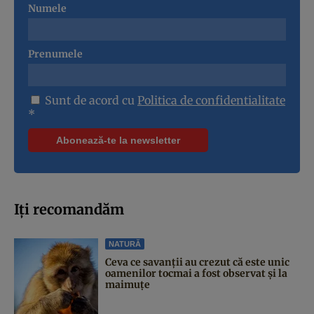
Numele
Prenumele
Sunt de acord cu
Politica de confidentialitate
*
Iți recomandăm
NATURĂ
Ceva ce savanții au crezut că este unic
oamenilor tocmai a fost observat și la
maimuțe