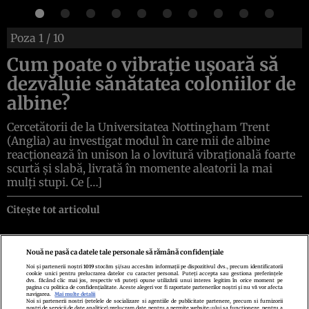
Poza
1
/ 10
Cum poate o vibrație ușoară să
dezvăluie sănătatea coloniilor de
albine?
Cercetătorii de la Universitatea Nottingham Trent
(Anglia) au investigat modul în care mii de albine
reacționează în unison la o lovitură vibrațională foarte
scurtă și slabă, livrată în momente aleatorii la mai
mulți stupi. Ce […]
Citește tot articolul
Nouă ne pasă ca datele tale personale să rămână confidențiale
Noi și partenerii noștri
1019
stocăm și/sau accesăm informații pe dispozitivul dvs., precum identificatorii
cookie unici pentru prelucrarea datelor cu caracter personal. Puteți accepta sau gestiona preferințele
Politica de confidenţialitate
Politica de cookies
Termeni şi condiţii
dvs. făcând clic mai jos, respectiv vă puteți opune utilizării unui interes legitim în orice moment pe
Echipa redacțională
Contact
Setări Cookies
pagina cu politica de confidențialitate. Aceste alegeri vor fi raportate partenerilor noștri și nu vă vor afecta
navigarea.
Mai multe detalii
Noi si partenerii nostri (retelele de socializare si agentiile de publicitate partenere, precum si furnizorii
nostri de servicii de date analitice) prelucram date pentru a permite website-ului sa functioneze, pentru a