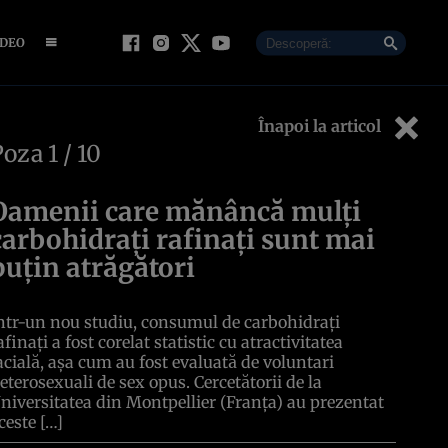
IDEO
Înapoi la articol
Poza
1
/ 10
Oamenii care mănâncă mulți
carbohidrați rafinați sunt mai
puțin atrăgători
ntr-un nou studiu, consumul de carbohidrați
afinați a fost corelat statistic cu atractivitatea
acială, așa cum au fost evaluată de voluntari
eterosexuali de sex opus. Cercetătorii de la
niversitatea din Montpellier (Franța) au prezentat
ceste […]