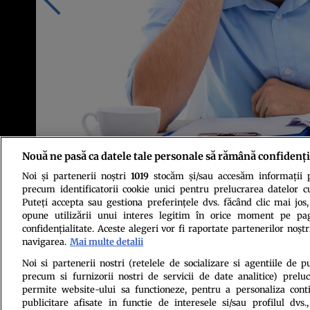
Nouă ne pasă ca datele tale personale să rămână confidenți
Noi și partenerii noștri
1019
stocăm și/sau accesăm informații pe
Foto: Shutterstock
precum identificatorii cookie unici pentru prelucrarea datelor c
Puteți accepta sau gestiona preferințele dvs. făcând clic mai jos,
opune utilizării unui interes legitim în orice moment pe pag
confidențialitate. Aceste alegeri vor fi raportate partenerilor noștr
navigarea.
Mai multe detalii
Noi si partenerii nostri (retelele de socializare si agentiile de p
precum si furnizorii nostri de servicii de date analitice) prel
Politica de conf
permite website-ului sa functioneze, pentru a personaliza conti
publicitare afisate in functie de interesele si/sau profilul dvs