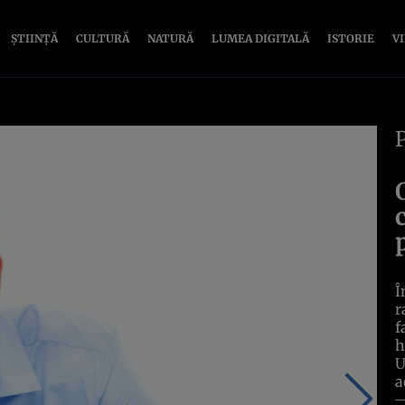
ȘTIINȚĂ
CULTURĂ
NATURĂ
LUMEA DIGITALĂ
ISTORIE
V
Î
r
f
h
U
a