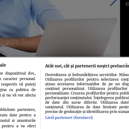
C
ale
Atât noi, cât și partenerii noștri prelucră
 dispozitivul dvs.,
Dezvoltarea și îmbunătățirea serviciilor. Măs
u caracter personal.
Utilizarea profilurilor pentru selectarea conț
și/sau accesarea informațiilor de pe un dispo
 respectiv vă puteți
conținut personalizat. Utilizarea profilurilor
ina cu politica de
personalizate. Crearea profilurilor pentru publ
i și nu vă vor afecta
performanței conținutului. Înțelegerea publiculu
de date din surse diferite. Utilizarea date
conținutul. Utilizarea de date limitate pentr
ublicitate partenere,
precise de geolocație și identificarea prin scana
ucram date pentru a
Listă parteneri (furnizori)
idenţialitate
Politica de cookies
Termeni şi condiţii
Echipa redacțională
Conta
nutul si anunturile
., pentru a va oferi