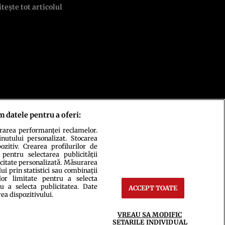
itește tot articolul
m datele pentru a oferi:
urarea performanței reclamelor.
inutului personalizat. Stocarea
zitiv. Crearea profilurilor de
 pentru selectarea publicității
icitate personalizată. Măsurarea
i prin statistici sau combinații
lor limitate pentru a selecta
u a selecta publicitatea. Date
ACCEPT TOATE
rea dispozitivului.
ct
Setări Cookies
VREAU SA MODIFIC
SETARILE INDIVIDUAL